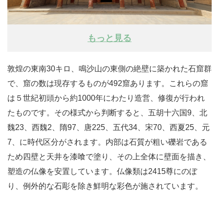
もっと見る
敦煌の東南30キロ、鳴沙山の東側の絶壁に築かれた石窟群
で、窟の数は現存するものが492窟あります。これらの窟
は５世紀初頭から約1000年にわたり造営、修復が行われ
たものです。その様式から判断すると、五胡十六国9、北
魏23、西魏2、隋97、唐225、五代34、宋70、西夏25、元
7、に時代区分がされます。内部は石質が粗い礫岩である
ため四壁と天井を漆喰で塗り、その上全体に壁面を描き、
塑造の仏像を安置しています。仏像類は2415尊にのぼ
り、例外的な石彫を除き鮮明な彩色が施されています。