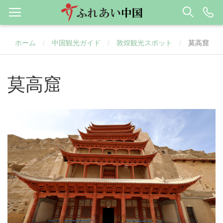
ホーム
中国観光ガイド
敦煌観光スポット
莫高窟
/
/
/
莫高窟