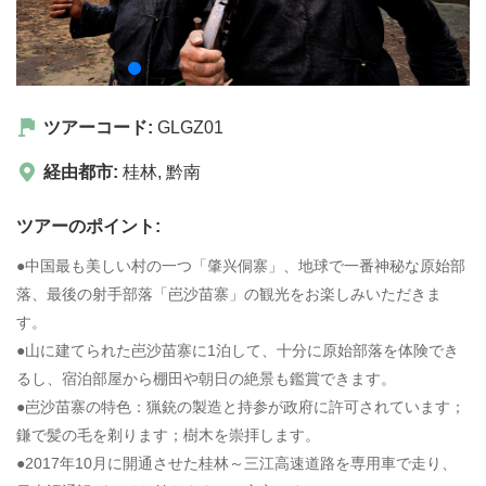
ツアーコード:
GLGZ01
経由都市:
桂林
,
黔南
ツアーのポイント:
●中国最も美しい村の一つ「肇兴侗寨」、地球で一番神秘な原始部
落、最後の射手部落「岜沙苗寨」の観光をお楽しみいただきま
す。
●山に建てられた岜沙苗寨に1泊して、十分に原始部落を体険でき
るし、宿泊部屋から棚田や朝日の絶景も鑑賞できます。
●岜沙苗寨の特色：猟銃の製造と持参が政府に許可されています；
鎌で髪の毛を剃ります；樹木を崇拝します。
●2017年10月に開通させた桂林～三江高速道路を専用車で走り、