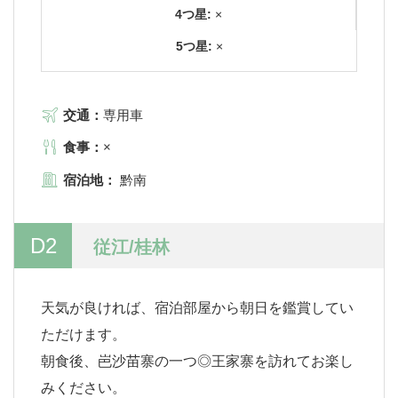
4つ星:
×
5つ星:
×
交通：
専用車
食事：
×
宿泊地：
黔南
D2
従江/桂林
天気が良ければ、宿泊部屋から朝日を鑑賞してい
ただけます。
朝食後、岜沙苗寨の一つ◎王家寨を訪れてお楽し
みください。