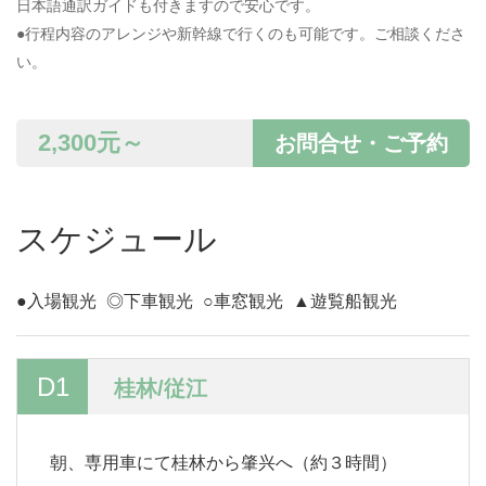
日本語通訳ガイドも付きますので安心です。
●行程内容のアレンジや新幹線で行くのも可能です。ご相談くださ
い。
2,300
元～
お問合せ・ご予約
スケジュール
●入場観光
◎下車観光
○車窓観光
▲遊覧船観光
D1
桂林/従江
朝、専用車にて桂林から肇兴へ（約３時間）