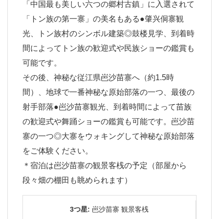
「中国最も美しい六つの郷村古鎮」に入選されて
「トン族の第一寨」の美名もある●肇兴侗寨観
光、トン族村のシンボル建築◎鼓楼見学、到着時
間によってトン族の歓迎式や民族ショーの鑑賞も
可能です。
その後、神秘な従江県岜沙苗寨へ（約1.5時
間）、地球で一番神秘な原始部落の一つ、最後の
射手部落●岜沙苗寨観光、到着時間によって苗族
の歓迎式や舞踊ショーの鑑賞も可能です。岜沙苗
寨の一つ◎大寨をウォキングして神秘な原始部落
をご体験ください。
＊宿泊は岜沙苗寨の観景客桟の予定（部屋から
段々畑の棚田も眺められます）
3つ星:
岜沙苗寨 観景客桟