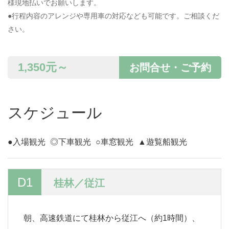
様現地払いでお願いします。
●行程内容のアレンジや専用車の対応なども可能です。ご相談くだ
さい。
1,350
元～
お問合せ・ご予約
スケジュール
●入場観光
◎下車観光
○車窓観光
▲遊覧船観光
D1
桂林／従江
朝、高速鉄道にて桂林から従江へ（約1時間）、