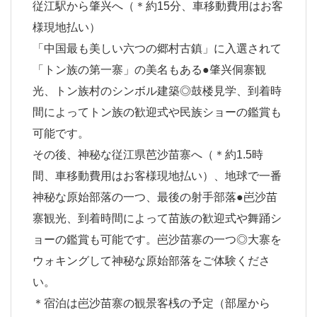
従江駅から肇兴へ（＊約15分、車移動費用はお客
様現地払い）
「中国最も美しい六つの郷村古鎮」に入選されて
「トン族の第一寨」の美名もある●肇兴侗寨観
光、トン族村のシンボル建築◎鼓楼見学、到着時
間によってトン族の歓迎式や民族ショーの鑑賞も
可能です。
その後、神秘な従江県芭沙苗寨へ（＊約1.5時
間、車移動費用はお客様現地払い）、地球で一番
神秘な原始部落の一つ、最後の射手部落●岜沙苗
寨観光、到着時間によって苗族の歓迎式や舞踊シ
ョーの鑑賞も可能です。岜沙苗寨の一つ◎大寨を
ウォキングして神秘な原始部落をご体験くださ
い。
＊宿泊は岜沙苗寨の観景客桟の予定（部屋から