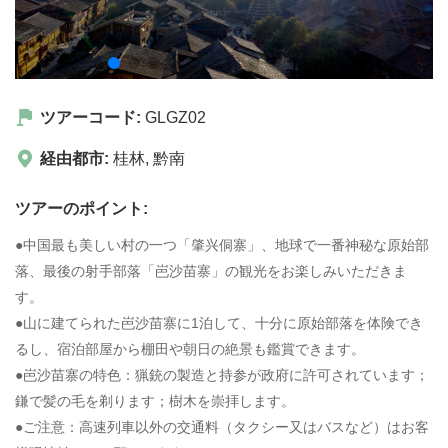
ツアーコード:
GLGZ02
経由都市:
桂林
,
黔南
ツアーのポイント:
●中国最も美しい村の一つ「肇兴侗寨」、地球で一番神秘な原始部
落、最後の射手部落「岜沙苗寨」の観光をお楽しみいただきま
す。
●山に建てられた岜沙苗寨に1泊して、十分に原始部落を体険でき
るし、宿泊部屋から棚田や朝日の絶景も鑑賞できます。
●岜沙苗寨の特色：猟銃の製造と持参が政府に許可されています；
鎌で髪の毛を剃ります；樹木を崇拝します。
●ご注意：高速列車以外の交通料（タクシー又はバスなど）はお客