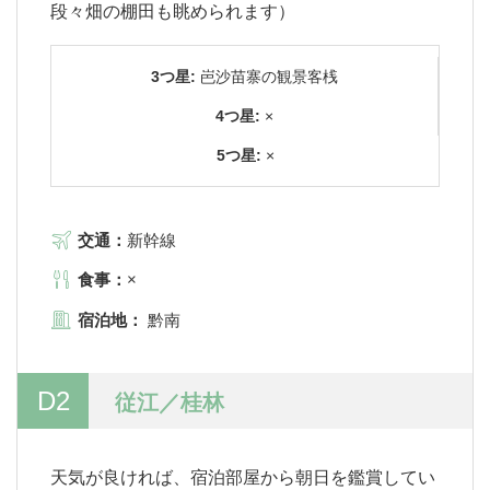
段々畑の棚田も眺められます）
3つ星:
岜沙苗寨の観景客桟
4つ星:
×
5つ星:
×
交通：
新幹線
食事：
×
宿泊地：
黔南
D2
従江／桂林
天気が良ければ、宿泊部屋から朝日を鑑賞してい