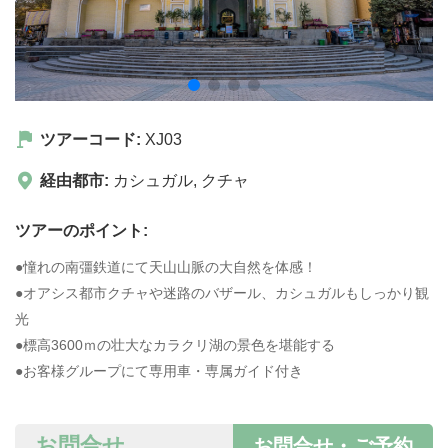
ツアーコード:
XJ03
経由都市:
カシュガル
,
クチャ
ツアーのポイント:
●憧れの南彊鉄道にて天山山脈の大自然を体感！
●オアシス都市クチャや迷路のバザール、カシュガルもしっかり観
光
●標高3600ｍの壮大なカラクリ湖の景色を堪能する
●お客様グループにて専用車・専属ガイド付き
お問合せ
お問合せ・ご予約