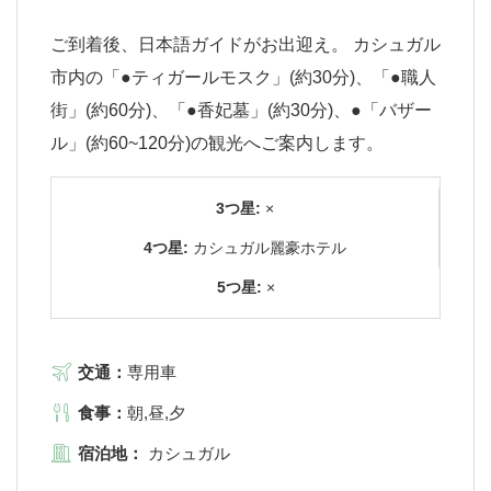
ご到着後、日本語ガイドがお出迎え。 カシュガル
市内の「●ティガールモスク」(約30分)、「●職人
街」(約60分)、「●香妃墓」(約30分)、●「バザー
ル」(約60~120分)の観光へご案内します。
3つ星:
×
4つ星:
カシュガル麗豪ホテル
5つ星:
×
交通：
専用車
食事：
朝,昼,夕
宿泊地：
カシュガル