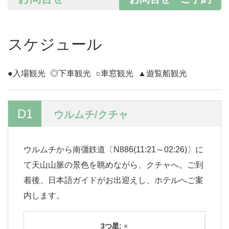
スケジュール
●入場観光
◎下車観光
○車窓観光
▲遊覧船観光
D1
ウルムチ/クチャ
ウルムチから南彊鉄道〔N886(11:21～02:26)〕に
て天山山脈の景色を眺めながら、クチャへ。ご到
着後、日本語ガイドがお出迎えし、ホテルへご案
内します。
3つ星:
×