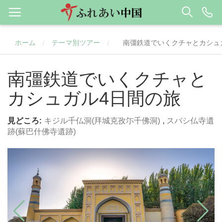
ホーム
テーマ別ツアー
南彊鉄道でいくクチャとカシュ
/
/
南彊鉄道でいくクチャと
カシュガル4日間の旅
見どころ:
キジル千仏洞(拜城克孜尓千佛洞)
,
スバシ仏寺遺
跡(蘇巴什佛寺遺跡)