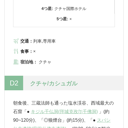
4つ星:
クチャ国際ホテル
5つ星:
×
交通：
列車,専用車
食事：
×
宿泊地：
クチャ
D2
クチャ/カシュガル
朝食後、三蔵法師も通った塩水渓谷、西域最大の
石窟「●
キジル千仏洞(拜城克孜尓千佛洞)
」(約
90~120分)、「◎狼煙台」(約15分)、「●
スバシ