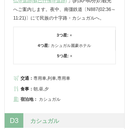
仏寺遺跡(蘇巴什佛寺遺跡)
」(約30~60分)の観光
へご案内します。夜中、南彊鉄道〔N887(02:36～
11:21)〕にて民族の十字路・カシュガルへ。
3つ星:
×
4つ星:
カシュガル麗豪ホテル
5つ星:
×
交通：
専用車,列車,専用車
食事：
朝,昼,夕
宿泊地：
カシュガル
D3
カシュガル