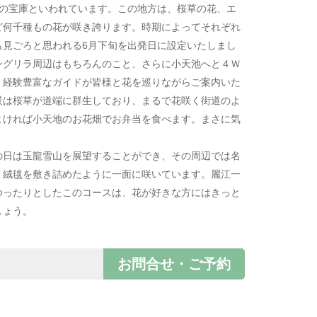
物の宝庫といわれています。この地方は、桜草の花、エ
ど何千種もの花が咲き誇ります。時期によってそれぞれ
も見ごろと思われる6月下旬を出発日に設定いたしまし
ングリラ周辺はもちろんのこと、さらに小天池へと４Ｗ
、経験豊富なガイドが皆様と花を巡りながらご案内いた
景は桜草が道端に群生しており、まるで花咲く街道のよ
よければ小天地のお花畑でお弁当を食べます。まさに気
の日は玉龍雪山を展望することができ、その周辺では名
、絨毯を敷き詰めたように一面に咲いています。麗江一
ゆったりとしたこのコースは、花が好きな方にはきっと
しょう。
お問合せ・ご予約