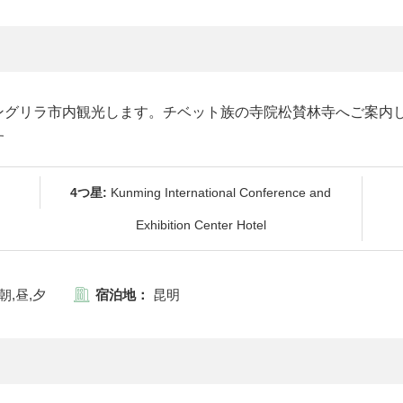
ングリラ市内観光します。チベット族の寺院松賛林寺へご案内
す
4つ星:
Kunming International Conference and
Exhibition Center Hotel
朝,昼,夕
宿泊地：
昆明