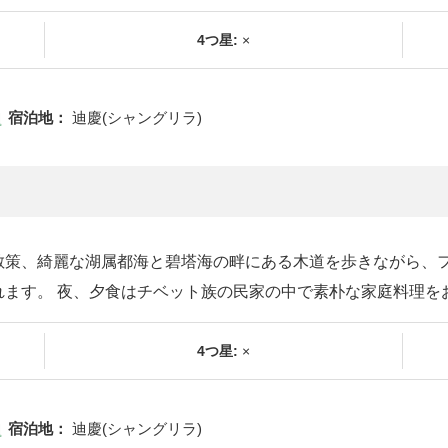
4つ星:
×
宿泊地：
迪慶(シャングリラ)
散策、綺麗な湖属都海と碧塔海の畔にある木道を歩きながら、フ
れます。 夜、夕食はチベット族の民家の中で素朴な家庭料理を
4つ星:
×
宿泊地：
迪慶(シャングリラ)