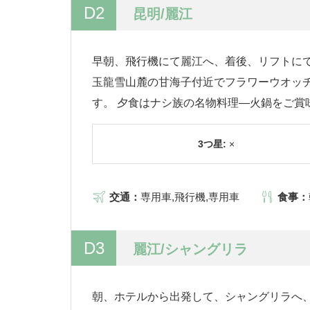
D2
昆明/麗江
早朝、飛行機にて麗江へ、着後、リフトに
玉龍雪山麓の甘海子付近でフラワーウオッ
す。 夕食はナシ族の名物料理―火鍋をご賞
3つ星:
×
交通：
専用車,飛行機,専用車
食事：
D3
麗江/シャングリラ
朝、ホテルから出発して、シャングリラへ