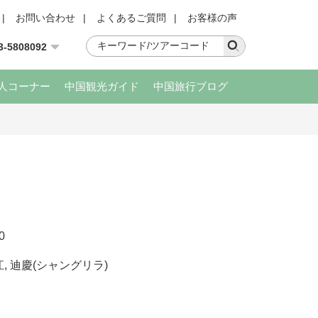
|
お問い合わせ
|
よくあるご質問
|
お客様の声
3-5808092
人コーナー
中国観光ガイド
中国旅行ブログ
0
江
,
迪慶(シャングリラ)