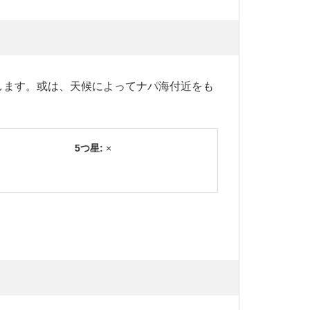
します。或は、天候によってナパ海付近をも
5つ星:
×