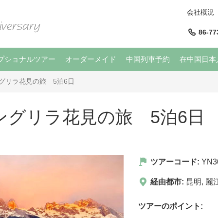
会社概況
86-77
プショナルツアー
オーダーメイド
中国列車予約
在中国日本
グリラ花見の旅 5泊6日
ングリラ花見の旅 5泊6日
ツアーコード:
YN3
経由都市:
昆明
,
麗
ツアーのポイント: