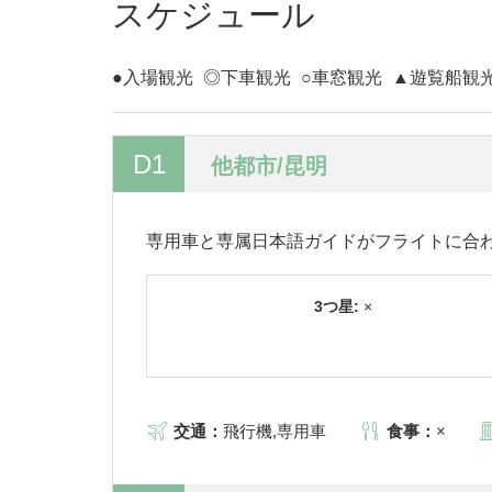
スケジュール
●入場観光
◎下車観光
○車窓観光
▲遊覧船観
D1
他都市/昆明
専用車と専属日本語ガイドがフライトに合
3つ星:
×
交通：
飛行機,専用車
食事：
×