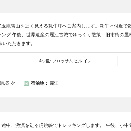
て玉龍雪山を近く見える耗牛坪へご案内します。耗牛坪付近で
チング 午後、世界遺産の麗江古城でゆっくり散策、旧市街の屋
味いただきます。
4つ星:
ブロッサム ヒル イン
朝,昼,夕
宿泊地：
麗江
、途中、激流を迸る虎跳峡でトレッキングします。 午後、小中