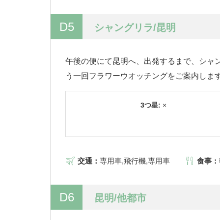
D5
シャングリラ/昆明
午後の便にて昆明へ、出発するまで、シャ
う一回フラワーウオッチングをご案内しま
3つ星:
×
交通：
専用車,飛行機,専用車
食事：
D6
昆明/他都市