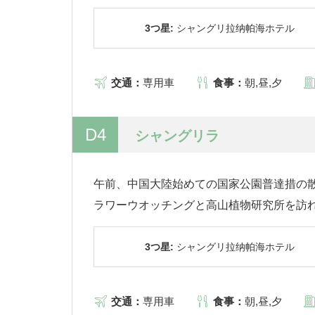
3つ星:
シャングリ拉纳帕海ホテル
交通：
専用車
食事：
朝,昼,夕
D4
シャングリラ
午前、中国大陸始めての国家公園普達措の
ラワーウオッチングと高山植物研究所を訪
3つ星:
シャングリ拉纳帕海ホテル
交通：
専用車
食事：
朝,昼,夕