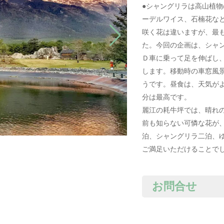
●シャングリラは高山植
ーデルワイス、石楠花な
咲く花は違いますが、最
た。今回の企画は、シャ
Ｄ車に乗って足を伸ばし
します。移動時の車窓風
うです。昼食は、天気が
分は最高です。
麗江の耗牛坪では、晴れ
前も知らない可憐な花が
泊、シャングリラ二泊、
ご満足いただけることで
お問合せ