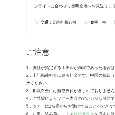
フライトに合わせて昆明空港へお見送りし
交通：
専用車,飛行機
食事：
朝
ご注意
1．弊社が指定するホテルが満室であった場合
2．上記掲載料金は参考料金です。中国の祝日
承ください。
3．掲載料金には航空券代が含まれておりませ
4．ご希望によりツアー内容のアレンジも可能で
5．ツアーは1名様からお受けすることができま
6．お申し込み前に、
中国旅行条件書
を必ずお読