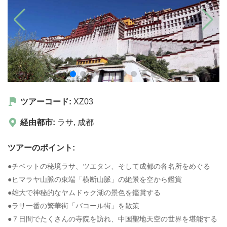
ツアーコード:
XZ03
経由都市:
ラサ
,
成都
ツアーのポイント:
●チベットの秘境ラサ、ツエタン、そして成都の各名所をめぐる
●ヒマラヤ山脈の東端「横断山脈」の絶景を空から鑑賞
●雄大で神秘的なヤムドゥク湖の景色を鑑賞する
●ラサ一番の繁華街「バコール街」を散策
●７日間でたくさんの寺院を訪れ、中国聖地天空の世界を堪能する