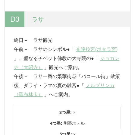
D3
ラサ
終日－ ラサ観光
午前－ ラサのシンボル●「
布達拉宮(ポタラ宮)
」、聖なるチベット佛教の大寺院の●「
ジョカン
寺（大昭寺）
」観光へご案内。
午後－ ラサ一番の繁華街◎「バコール街」散策
後、ダライ・ラマの夏の離宮●「
ノルブリンカ
（羅布林卡）
」へご案内。
3つ星:
×
4つ星:
剛堅ホテル
5つ星:
×