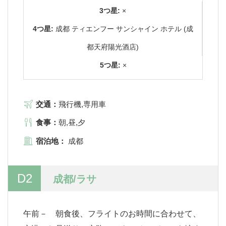
3つ星:
×
4つ星:
成都 ティエンフー サンシャイン ホテル (成
都天府陽光酒店)
5つ星:
×
交通：
飛行機,専用車
食事：
朝,昼,夕
宿泊地：
成都
D2
成都/ラサ
午前－ 朝食後、フライトのお時間に合わせて、