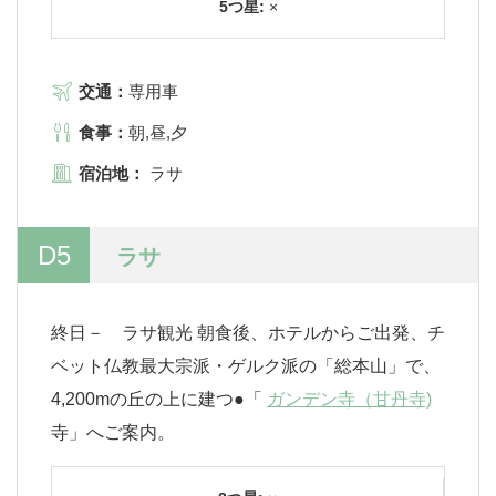
5つ星:
×
交通：
専用車
食事：
朝,昼,夕
宿泊地：
ラサ
D5
ラサ
終日－ ラサ観光 朝食後、ホテルからご出発、チ
ベット仏教最大宗派・ゲルク派の「総本山」で、
4,200mの丘の上に建つ●「
ガンデン寺（甘丹寺)
寺」へご案内。