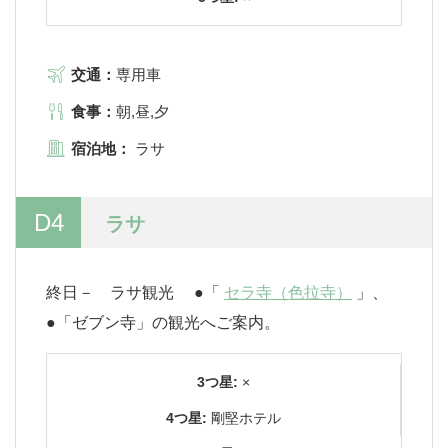
交通：
専用車
食事：
朝,昼,夕
宿泊地：
ラサ
D4
ラサ
終日－ ラサ観光 ●「
セラ寺（色拉寺）
」、
●「ゼブン寺」の観光へご案内。
3つ星:
×
4つ星:
剛堅ホテル