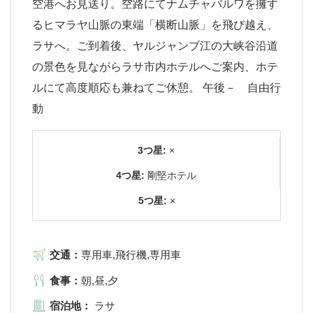
空港へお見送り。空路にてナムチャバルワを擁す
るヒマラヤ山脈の東端「横断山脈」を飛び越え、
ラサへ。ご到着後、ヤルジャンブ江の大峡谷沿道
の景色を見ながらラサ市内ホテルへご案内、ホテ
ルにて高度順応も兼ねてご休憩。 午後－ 自由行
動
3つ星:
×
4つ星:
剛堅ホテル
5つ星:
×
交通：
専用車,飛行機,専用車
食事：
朝,昼,夕
宿泊地：
ラサ