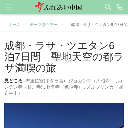
ホーム
テーマ別ツアー
成都・ラサ・ツエタン6泊7日
/
/
成都・ラサ・ツエタン6
泊7日間 聖地天空の都ラ
サ満喫の旅
見どころ:
布達拉宮(ポタラ宮)
,
ジョカン寺（大昭寺）
,
ガ
ンデン寺（甘丹寺)
,
セラ寺（色拉寺）
,
ノルブリンカ（羅
布林卡）