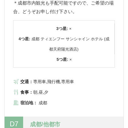
＊成都市内観光も手配可能ですので、ご希望の場
合、どうぞお申し付け下さい。
3つ星:
×
4つ星:
成都 ティエンフー サンシャイン ホテル (成
都天府陽光酒店)
5つ星:
×
交通：
専用車,飛行機,専用車
食事：
朝,昼,夕
宿泊地：
成都
D7
成都/他都市