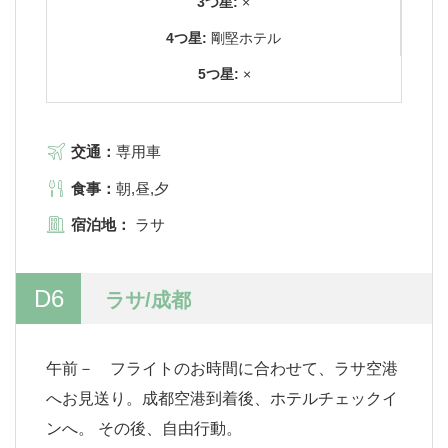
3つ星:
×
4つ星:
剛堅ホテル
5つ星:
×
交通：
専用車
食事：
朝,昼,夕
宿泊地：
ラサ
D6
ラサ/成都
午前－ フライトのお時間に合わせて、ラサ空港
へお見送り。成都空港到着後、ホテルチェックイ
ンへ。 その後、自由行動。