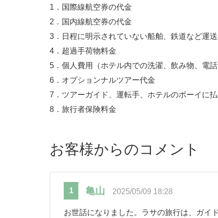
1．国際線航空券の代金
2．国内線航空券の代金
3．日程に明示されていない船舶、鉄道など運
4．超過手荷物料金
5．個人費用（ホテル内での洗濯、飲み物、電
6．オプションナルツアー代金
7．ツアーガイド、運転手、ホテルのボーイに
8．旅行者保険料金
お客様からのコメント
亀山
1
2025/05/09 18:28
お世話になりました。ラサの旅行は、ガイ