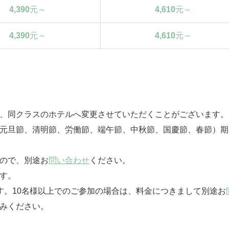
4,390
元～
4,610
元～
4,390
元～
4,610
元～
は、同クラスのホテルへ変更させていただくことがございます。
（元旦節、清明節、労働節、端午節、中秋節、国慶節、春節）
んので、別途お
問い合わせ
ください。
す。
す。10名様以上でのご参加の場合は、料金につきまして別途お
みください。