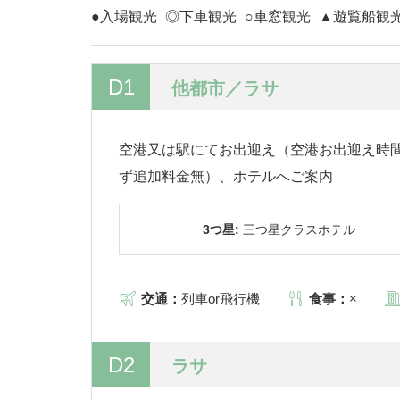
●入場観光
◎下車観光
○車窓観光
▲遊覧船観
D1
他都市／ラサ
空港又は駅にてお出迎え（空港お出迎え時間0
ず追加料金無）、ホテルへご案内
3つ星:
三つ星クラスホテル
交通：
列車or飛行機
食事：
×
D2
ラサ