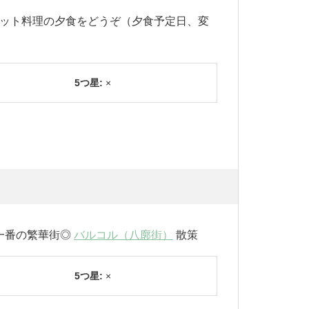
ベット料理の夕食をどうぞ（夕食予定日、変
5つ星:
×
一番の繁華街◎
バルコル（八廓街）
散策
5つ星:
×