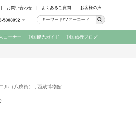
|
お問い合わせ
|
よくあるご質問
|
お客様の声
3-5808092
人コーナー
中国観光ガイド
中国旅行ブログ
コル（八廓街）
,
西蔵博物館
0