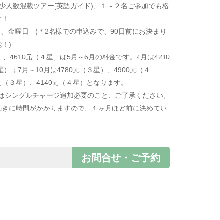
少人数混載ツアー(英語ガイド)、１～２名ご参加でも格
す！
、金曜日 (＊2名様での申込みで、90日前にお決まり
能！)
）、4610元（４星）は5月～6月の料金です。4月は4210
星）；7月～10月は4780元（３星）、4900元（４
0元（３星）、4140元（４星）となります。
合はシングルチャージ追加必要のこと、ご了承ください。
続きに時間がかかりますので、１ヶ月ほど前に決めてい
お問合せ・ご予約