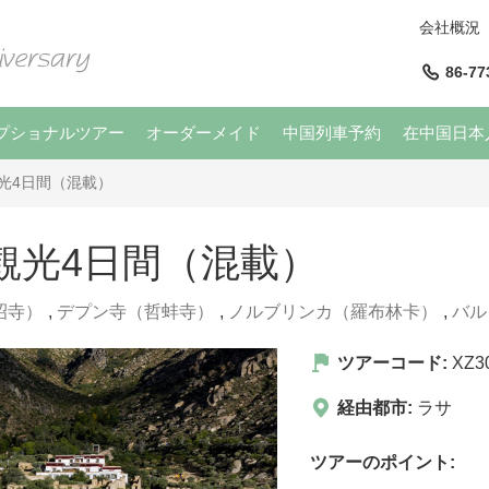
会社概況
86-77
プショナルツアー
オーダーメイド
中国列車予約
在中国日本
光4日間（混載）
観光4日間（混載）
昭寺）
,
デプン寺（哲蚌寺）
,
ノルブリンカ（羅布林卡）
,
バル
ツアーコード:
XZ3
経由都市:
ラサ
ツアーのポイント: