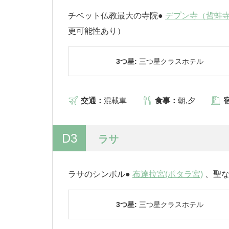
チベット仏教最大の寺院●
デプン寺（哲蚌
更可能性あり）
3つ星:
三つ星クラスホテル
交通：
混載車
食事：
朝,夕
D3
ラサ
ラサのシンボル●
布達拉宮(ポタラ宮)
、聖な
3つ星:
三つ星クラスホテル