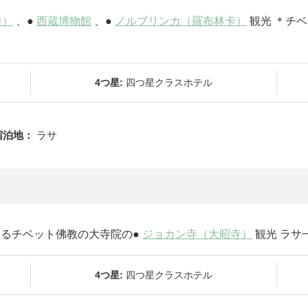
寺）
、●
西蔵博物館
、●
ノルブリンカ（羅布林卡）
観光 ＊チ
4つ星:
四つ星クラスホテル
宿泊地：
ラサ
るチベット佛教の大寺院の●
ジョカン寺（大昭寺）
観光 ラサ
4つ星:
四つ星クラスホテル