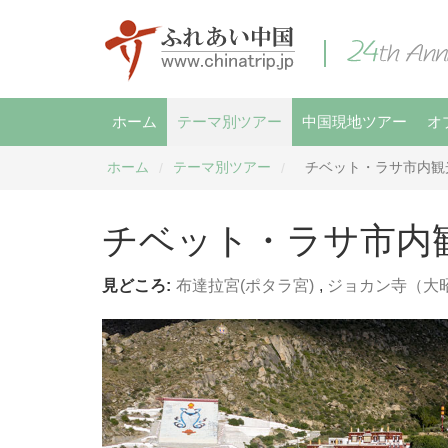
ホーム
テーマ別ツアー
中国現地ツアー
オ
ホーム
テーマ別ツアー
チベット・ラサ市内観
/
/
チベット・ラサ市内
見どころ:
布達拉宮(ポタラ宮)
,
ジョカン寺（大