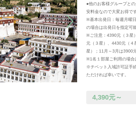
●他のお客様グループとの
安料金なので大変お得で
※基本出発日：毎週月曜日
の場合は出発日を指定可
※ご注意：4390元（３星
元（３星）、4430元（４
星）；11月～3月は390
※1名１部屋ご利用の場
※チベット入域許可証手
ただければ幸いです。
4,390
元～