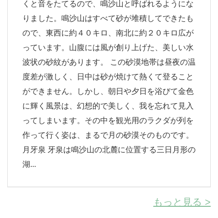
くと音をたてるので、鳴沙山と呼ばれるようにな
りました。鳴沙山はすべて砂が堆積してできたも
ので、東西に約４０キロ、南北に約２０キロ広が
っています。山腹には風が創り上げた、美しい水
波状の砂紋があります。 この砂漠地帯は昼夜の温
度差が激しく、日中は砂が焼けて熱くて登ること
ができません。しかし、朝日や夕日を浴びて金色
に輝く風景は、幻想的で美しく、我を忘れて見入
ってしまいます。その中を観光用のラクダが列を
作って行く姿は、まるで月の砂漠そのものです。
月牙泉 牙泉は鳴沙山の北麓に位置する三日月形の
湖...
もっと見る >