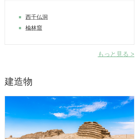
西千仏洞
楡林窟
もっと見る >
建造物