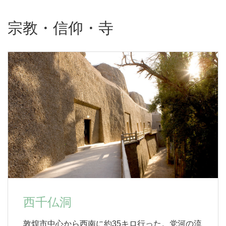
宗教・信仰・寺
西千仏洞
敦煌市中心から西南に約35キロ行った。党河の流