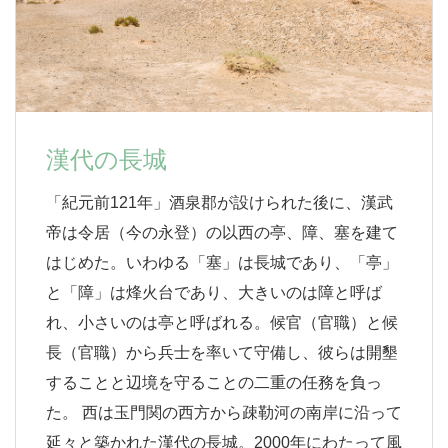
漢代の長城
「紀元前121年」酒泉郡が設けられた後に、漢武
帝は令居（今の永登）の以西の亭、障、塞を建て
はじめた。いわゆる「塞」は長城であり、「亭」
と「障」は烽火台であり、大きいのは障と呼ば
れ、小さいのは亭と呼ばれる。候官（官職）と候
長（官職）から兵士を率いて守備し、彼らは開墾
することと辺境を守ることの二重の任務を負っ
た。 西は玉門関の西方から疎勒河の南岸に沿って
延々と築かれた漢代の長城。2000年にわたって風