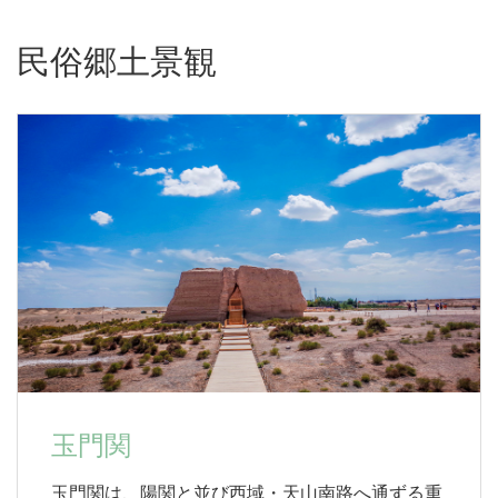
民俗郷土景観
玉門関
玉門関は、陽関と並び西域・天山南路へ通ずる重