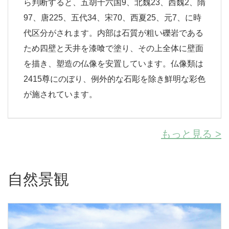
ら判断すると、五胡十六国9、北魏23、西魏2、隋
97、唐225、五代34、宋70、西夏25、元7、に時
代区分がされます。内部は石質が粗い礫岩である
ため四壁と天井を漆喰で塗り、その上全体に壁面
を描き、塑造の仏像を安置しています。仏像類は
2415尊にのぼり、例外的な石彫を除き鮮明な彩色
が施されています。
もっと見る >
自然景観