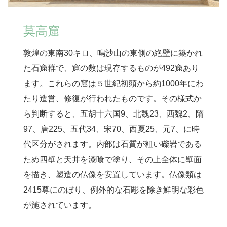
莫高窟
敦煌の東南30キロ、鳴沙山の東側の絶壁に築かれ
た石窟群で、窟の数は現存するものが492窟あり
ます。これらの窟は５世紀初頭から約1000年にわ
たり造営、修復が行われたものです。その様式か
ら判断すると、五胡十六国9、北魏23、西魏2、隋
97、唐225、五代34、宋70、西夏25、元7、に時
代区分がされます。内部は石質が粗い礫岩である
ため四壁と天井を漆喰で塗り、その上全体に壁面
を描き、塑造の仏像を安置しています。仏像類は
2415尊にのぼり、例外的な石彫を除き鮮明な彩色
が施されています。