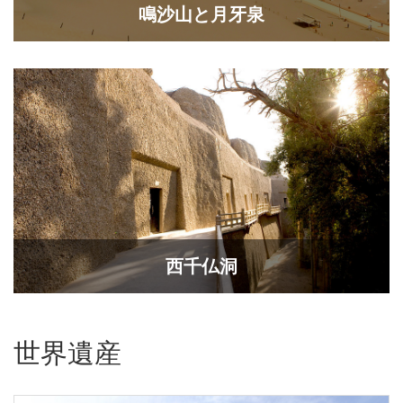
鳴沙山と月牙泉
西千仏洞
世界遺産