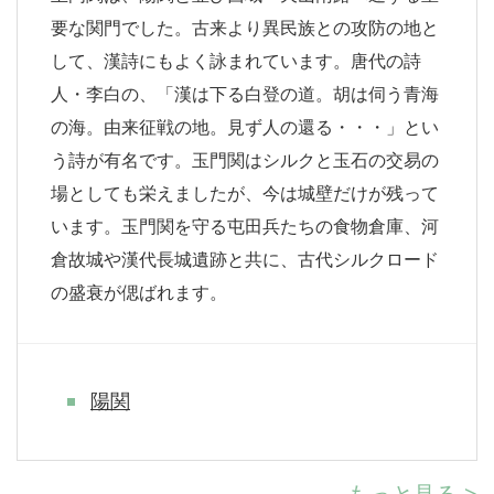
要な関門でした。古来より異民族との攻防の地と
して、漢詩にもよく詠まれています。唐代の詩
人・李白の、「漢は下る白登の道。胡は伺う青海
の海。由来征戦の地。見ず人の還る・・・」とい
う詩が有名です。玉門関はシルクと玉石の交易の
場としても栄えましたが、今は城壁だけが残って
います。玉門関を守る屯田兵たちの食物倉庫、河
倉故城や漢代長城遺跡と共に、古代シルクロード
の盛衰が偲ばれます。
陽関
もっと見る >