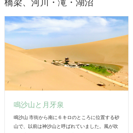
橋梁、河川・滝・湖沼
鳴沙山と月牙泉
鳴沙山 市街から南に６キロのところに位置する砂
山で、以前は神沙山と呼ばれていました。風が吹