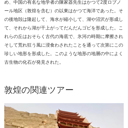
め、中国の有名な地学者の陳家器先生はかつて2度ロブノ
ール地区（敦煌を含む）の以東はかつて海洋であった。そ
の後地殻は隆起して、海水が縮小して、湖や沼沢が形成し
て、それから湖が干上がってだんだんゴビを形成した。こ
れらの丘はおそらく古代の海底で、氷河の時期に摩擦され
そして荒れ狂う風に浸食わされたことを通って次第にこの
珍しい地形を形成した。このような地形の地層の中によく
古生物の化石が発見された。
敦煌の関連ツアー