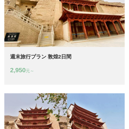
週末旅行プラン 敦煌2日間
2,950
元～