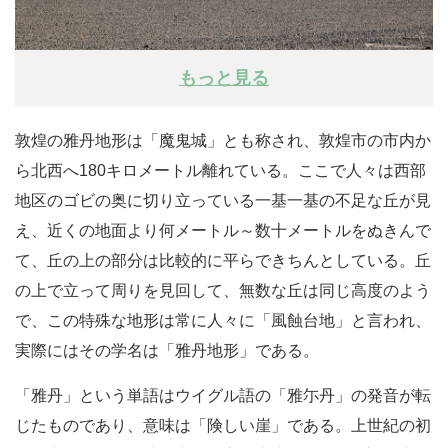
もっと見る
敦煌の雅丹地形は「魔鬼城」とも称され、敦煌市の市内か
ら北西へ180キロメートル離れている。ここで人々は西部
地区のゴビの奥に切り立っている一基一基の不足な丘が見
え、近くの地面より何メートル～数十メートルをぬきんで
て、丘の上の部分は比較的に平らできちんとしている。丘
の上で立って周りを見回して、無数な丘は同じ高度のよう
で、この特殊な地形は常に人々に「風蝕台地」と言われ、
実際にはその学名は「雅丹地形」である。
「雅丹」という単語はウイグル語の「雅尓丹」の発音が転
じたものであり、意味は「険しい崖」である。上世紀の初