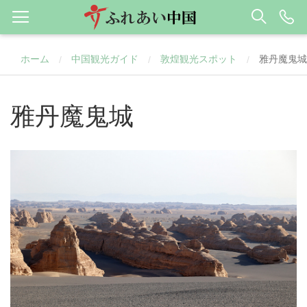
ホーム
中国観光ガイド
敦煌観光スポット
雅丹魔鬼城
/
/
/
雅丹魔鬼城