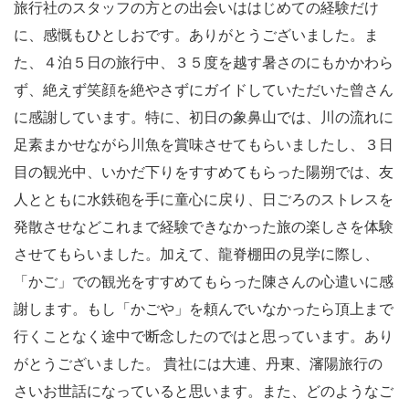
旅行社のスタッフの方との出会いははじめての経験だけ
に、感慨もひとしおです。ありがとうございました。ま
た、４泊５日の旅行中、３５度を越す暑さのにもかかわら
ず、絶えず笑顔を絶やさずにガイドしていただいた曾さん
に感謝しています。特に、初日の象鼻山では、川の流れに
足素まかせながら川魚を賞味させてもらいましたし、３日
目の観光中、いかだ下りをすすめてもらった陽朔では、友
人とともに水鉄砲を手に童心に戻り、日ごろのストレスを
発散させなどこれまで経験できなかった旅の楽しさを体験
させてもらいました。加えて、龍脊棚田の見学に際し、
「かご」での観光をすすめてもらった陳さんの心遣いに感
謝します。もし「かごや」を頼んでいなかったら頂上まで
行くことなく途中で断念したのではと思っています。あり
がとうございました。 貴社には大連、丹東、瀋陽旅行の
さいお世話になっていると思います。また、どのようなご