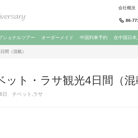
会社概況
86-77
プショナルツアー
オーダーメイド
中国列車予約
在中国日本
4日間（混載）
チベット・ラサ観光4日間（混
6日
チベット,ラサ