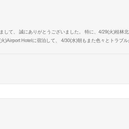
L22便で羽田にたどり着きました。 桂林、陽朔観光では...