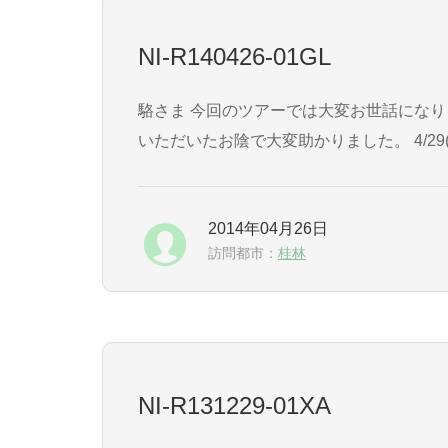
NI-R140426-01GL
駱さま 今回のツアーでは大変お世話になりまして、 誠にありがとうございました。 特に、4/29(火)桂林北京の飛行機のトラブルでは、 色々とご尽力
いただいたお陰で大変助かりました。 4/29(火)Airport Hotelに宿泊して、 4/30(水)朝もまた色々とトラブルがありましたが、 何とか北京に戻れて、夕
方のJ
2014年04月26日
訪問都市：
桂林
NI-R131229-01XA