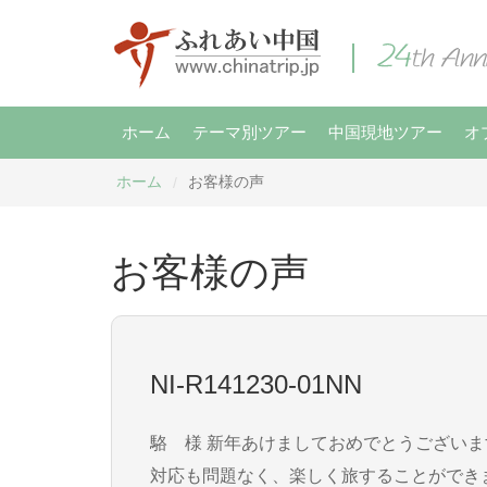
ホーム
テーマ別ツアー
中国現地ツアー
オ
ホーム
お客様の声
/
お客様の声
NI-R141230-01NN
駱 様 新年あけましておめでとうございます。 予定通りに旅を終え、日本に帰って来ました。 徳天瀑布については、天気にも恵まれ、運転手さんの
対応も問題なく、楽しく旅することができました。 ありがとうございました。 またお願いすることがありましたら、よろし