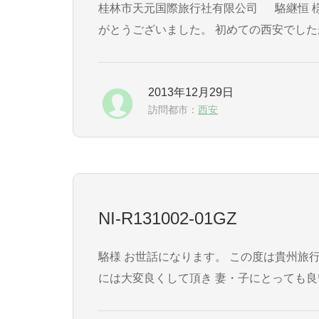
桂林市天元国際旅行社有限公司 駱継恒 様 このたびは、たいへんお世話になりました。 おかげさまで、楽しい年末年始の旅行となりました、あり
がとうございました。 初めての西安でし
感動的でスケールも大きく、感激いたしまし
2013年12月29日
訪問都市：
西安
NI-R131002-01GZ
駱様 お世話になります。 この度は貴州旅行の手配を頂き、ありがとう ございました。 お陰様でいい国慶節休暇となりました。 特に現地ガイド姚様
には大変良くして頂き 妻・子にとっても良い思い出になったと 思います。 いい旅