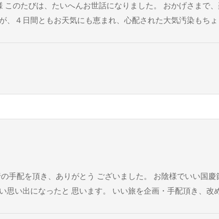
たが、４日間ともお天気にも恵まれ、心配された大気汚染もちょ
た。ぜひ、また訪れたいと思っています。 旅のスケジュールを組
を企画・手配頂き、改めて感謝致します。 また機会があれば貴社
を利用させて下さい。 この度はありがとうございました。 白濱