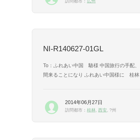
訪問都市：
広州
NI-R140627-01GL
To：ふれあい中国 駱様 中国旅行の手配、ガイドのお礼が旅行で休んだ期間の業務対応で遅れました。 中国赴任して１年を機会に、妻が中国に１週
間来ることになり ふれあい中国様に 桂
ました。 若干の感想を投稿致します
2014年06月27日
訪問都市：
桂林
,
西安
, ?州