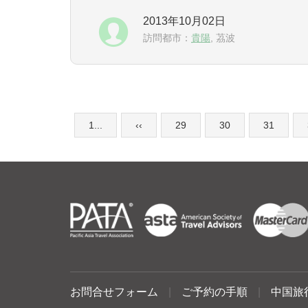
2013年10月02日
訪問都市：
貴陽
, 茘波
1...
‹‹
29
30
31
お問合せフォーム
|
ご予約の手順
|
中国旅