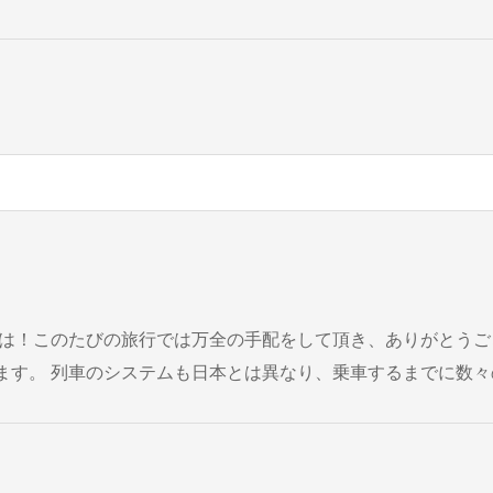
（荷物検査⇒切符購
ムへ...