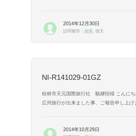
本 正三
2014年12月30日
訪問都市：
南寧
, 徳天
NI-R141029-01GZ
桂林市天元国際旅行社 駱継恒様 こんにちは！このたびの旅行では万全の手配をして頂き、ありがとうございました。 お陰さまで、充実した香港・
広州旅行が出来ました事、ご報告申し上げます。 列車のシステムも日本とは異なり、乗車するまでに数々の『中国式』のルール 
入⇒自動改札⇒係員による改札⇒待合室⇒ホー
2014年10月29日