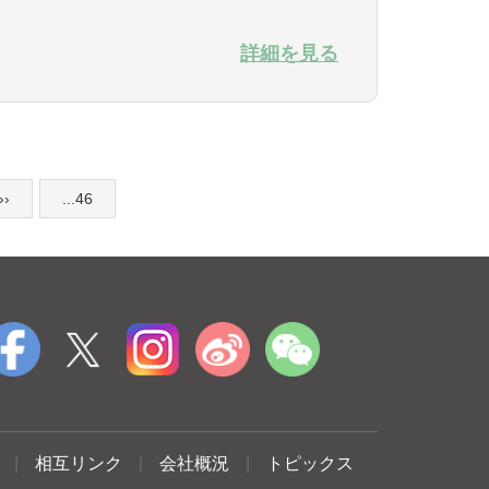
詳細を見る
››
...46
|
相互リンク
|
会社概況
|
トピックス