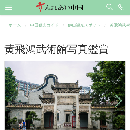
ホーム
中国観光ガイド
佛山観光スポット
黄飛鴻武術
/
/
/
黄飛鴻武術館写真鑑賞