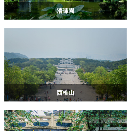
清暉園
西樵山