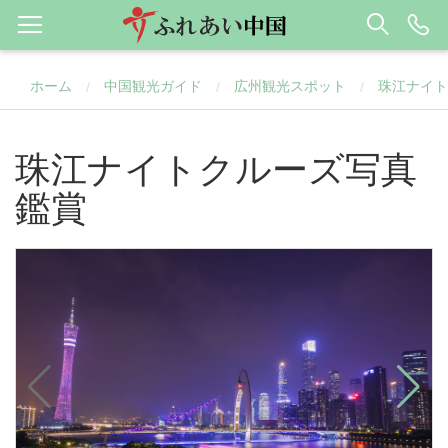
ホーム
中国観光ガイド
広州観光スポット
珠江ナイト
/
/
/
珠江ナイトクルーズ写真
鑑賞