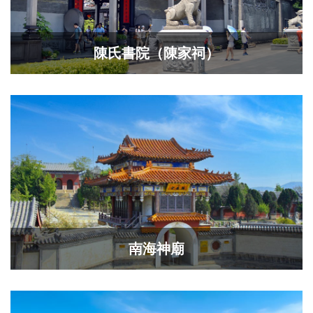
陳氏書院（陳家祠）
​南海神廟