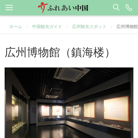
ホーム
中国観光ガイド
広州観光スポット
広州博物館
/
/
/
広州博物館（鎮海楼）