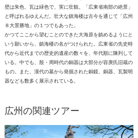
壁は朱色、瓦は緑色で、実に壮観。「広東省南部の絶景」
と呼ばれるゆえんだ。壮大な鎮海楼は古今を通じて「広州
８大景勝地」の１つでもあった。
かつてここから望むことのできた大海原を鎮めるようにと
いう願いから、鎮海楼の名がつけられた。広東省の先史時
代から近代までの歴史的遺産の数々を、年代順に陳列して
いる。中でも、殷・周時代の銅器は大部分が容庚氏旧蔵の
もの。また、漢代の墓から発掘された銅鏡、銅器、瓦製明
器なども数多く展示されている。
広州の関連ツアー