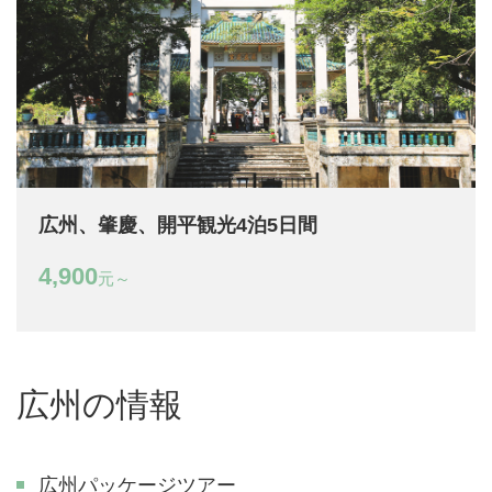
広州、肇慶、開平観光4泊5日間
4,900
元～
広州の情報
広州パッケージツアー