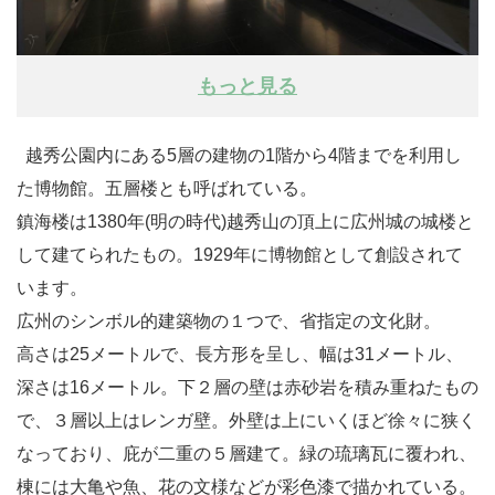
もっと見る
越秀公園内にある5層の建物の1階から4階までを利用し
た博物館。五層楼とも呼ばれている。
鎮海楼は1380年(明の時代)越秀山の頂上に広州城の城楼と
して建てられたもの。1929年に博物館として創設されて
います。
広州のシンボル的建築物の１つで、省指定の文化財。
高さは25メートルで、長方形を呈し、幅は31メートル、
深さは16メートル。下２層の壁は赤砂岩を積み重ねたもの
で、３層以上はレンガ壁。外壁は上にいくほど徐々に狭く
なっており、庇が二重の５層建て。緑の琉璃瓦に覆われ、
棟には大亀や魚、花の文様などが彩色漆で描かれている。