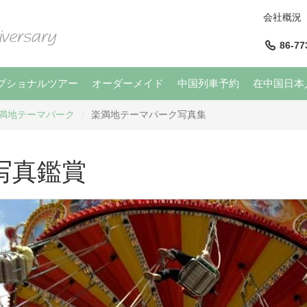
会社概況
86-77
プショナルツアー
オーダーメイド
中国列車予約
在中国日本
満地テーマパーク
楽満地テーマパーク写真集
/
写真鑑賞