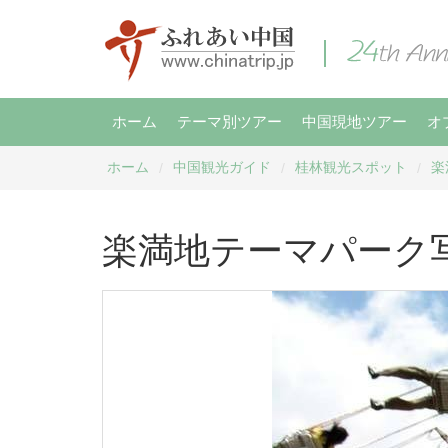
ホーム
テーマ別ツアー
中国現地ツアー
オ
ホーム
中国観光ガイド
桂林観光スポット
楽
/
/
/
楽満地テーマパーク