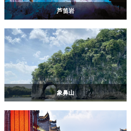
芦笛岩
象鼻山