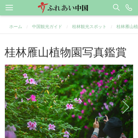
ホーム
中国観光ガイド
桂林観光スポット
桂林雁山植
/
/
/
桂林雁山植物園写真鑑賞