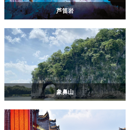
芦笛岩
象鼻山