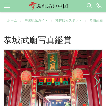
ホーム
中国観光ガイド
桂林観光スポット
恭城武廟
/
/
/
恭城武廟写真鑑賞