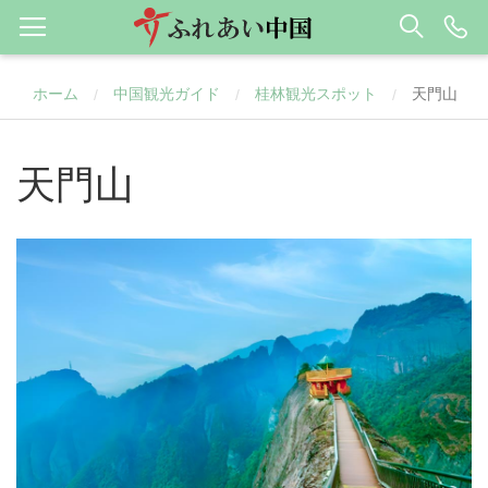
ホーム
中国観光ガイド
桂林観光スポット
天門山
/
/
/
天門山