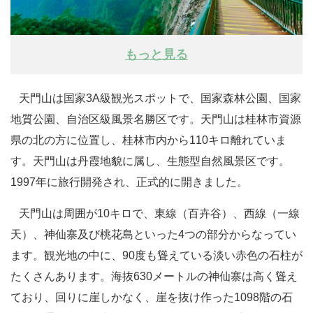
もっと見る
天門山は国家3A級観光スポットで、国家森林公園、国家
地質公園、自治区級風景名勝区です。天門山は桂林市資源
県の北の方に位置し、桂林市内から110キロ離れていま
す。天門山は丹霞地貌に属し、生態型自然風景区です。
1997年に旅行開発され、正式的に開きました。
天門山は周囲が10キロで、東線（百卉谷）、西線（一線
天）、神仙寨及び桃花島といった4つの部分からなってい
ます。観光地の中に、90度も聳えている淡い赤色の石柱が
たくさんあります。海抜630メートルの神仙寨は高く聳え
ており、回りに崖しかなく、崖を抜け作った1098階の石