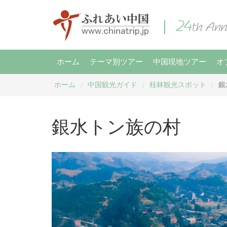
ホーム
テーマ別ツアー
中国現地ツアー
オ
ホーム
中国観光ガイド
桂林観光スポット
銀
/
/
/
銀水トン族の村