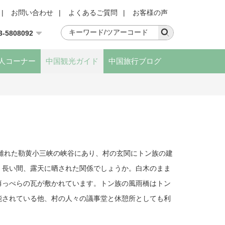
|
お問い合わせ
|
よくあるご質問
|
お客様の声
3-5808092
人コーナー
中国観光ガイド
中国旅行ブログ
離れた勒黄小三峡の峡谷にあり、村の玄関にトン族の建
、長い間、露天に晒された関係でしょうか。白木のまま
薄っぺらの瓦が敷かれています。トン族の風雨橋はトン
能されている他、村の人々の議事堂と休憩所としても利