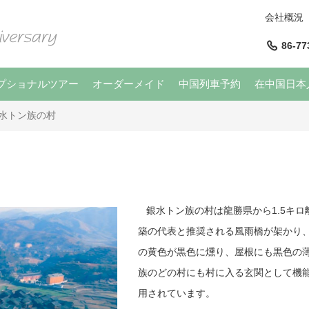
会社概況
86-77
プショナルツアー
オーダーメイド
中国列車予約
在中国日本
水トン族の村
銀水トン族の村は龍勝県から1.5キロ
築の代表と推奨される風雨橋が架かり
の黄色が黒色に燻り、屋根にも黒色の
族のどの村にも村に入る玄関として機
用されています。