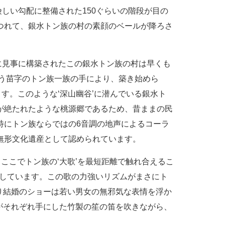
しい勾配に整備された150ぐらいの階段が目の
つれて、銀水トン族の村の素顔のベールが降ろさ
見事に構築されたこの銀水トン族の村は早くも
いう苗字のトン族一族の手により、築き始めら
ます。このような‘深山幽谷’に潜んでいる銀水ト
が絶たれたような桃源郷であるため、昔ままの民
特にトン族ならではの6音調の地声によるコーラ
無形文化遺産として認められています。
こでトン族の‘大歌’を最短距離で触れ合えるこ
霊しています。この歌の力強いリズムがまさにト
り結婚のショーは若い男女の無邪気な表情を浮か
がそれぞれ手にした竹製の笙の笛を吹きながら、