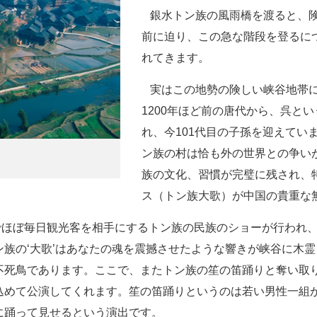
銀水トン族の風雨橋を渡ると、険
前に迫り、この急な階段を登るに
れてきます。
実はこの地勢の険しい峡谷地帯に
1200年ほど前の唐代から、呉と
れ、今101代目の子孫を迎えてい
ン族の村は恰も外の世界との争い
族の文化、習慣が完璧に残され、
ス（トン族大歌）が中国の貴重な
ほぼ毎日観光客を相手にするトン族の民族のショーが行われ、こ
族の‘大歌’はあなたの魂を震撼させたような響きが峡谷に木
不死鳥であります。ここで、またトン族の笙の笛踊りと奪い取
込めて公演してくれます。笙の笛踊りというのは若い男性一組
に踊って見せるという演出です。