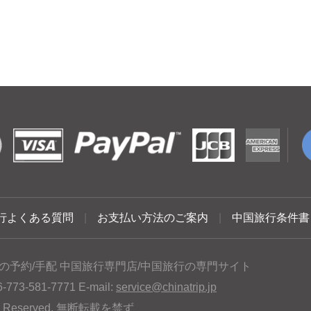
行よくある質問
|
お支払い方法のご案内
|
中国旅行条件書
の予約/手配 中国旅行専門店/中国旅行の専門サイト
3-581-7771 E-mail:
service@chinatrip.jp
hts Reserved. 無断転載を禁ず