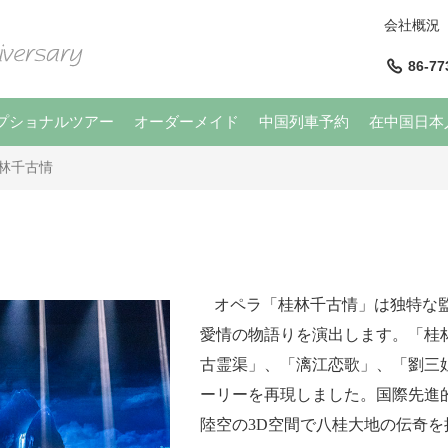
会社概況
86-77
プショナルツアー
オーダーメイド
中国列車予約
在中国日本
林千古情
オペラ「桂林千古情」は独特な
愛情の物語りを演出します。「桂
古
霊
渠
」、「
漓江恋歌
」、「劉三
ーリーを再現しました。国際先進
陸空の
3D
空間で八桂大地の伝奇を