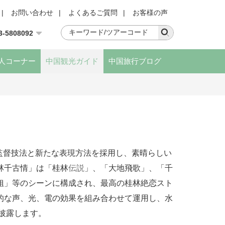
|
お問い合わせ
|
よくあるご質問
|
お客様の声
3-5808092
人コーナー
中国観光ガイド
中国旅行ブログ
監督技法と新たな表現
方法を採用し、素晴らしい
林千古情」は「
桂林
伝説
」、「大地飛歌」、「
千
姐」等のシーンに構成され、最高の桂林絶恋スト
的な声、光、電の効果を組み合わせて運用し、水
披露します。