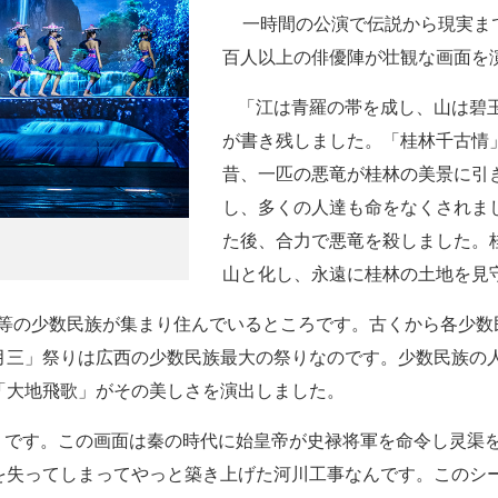
一時間の公演で伝説から現実ま
百人以上の俳優陣が壮観な画面を
「江は青羅の帯を成し、山は碧玉
が書き残しました。「桂林千古情
昔、一匹の悪竜が桂林の美景に引
し、多くの人達も命をなくされま
た後、合力で悪竜を殺しました。
山と化し、永遠に桂林の土地を見
族等の少数民族が集まり住んでいるところです。古くから各少数
月三」祭りは広西の少数民族最大の祭りなのです。少数民族の
「大地飛歌」がその美しさを演出しました。
」です。この画面は秦の時代に始皇帝が史禄将軍を命令し灵渠を
を失ってしまってやっと築き上げた河川工事なんです。このシ