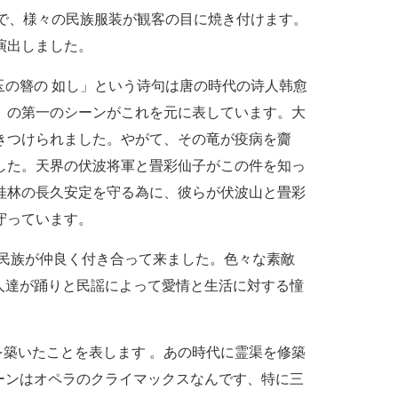
で、様々の民族服装が観客の目に焼き付けます。
演出しました。
の簪の 如し」という
诗
句は唐の時代の
诗
人
韩
愈
」の第一のシーンがこれを元に表しています。大
きつけられました。やがて、その竜が疫病を齎
した。天界の伏波将軍と畳彩仙子がこの件を知っ
桂林の長久安定を守る為に、彼らが伏波山と畳彩
守っています。
民族が仲良く付き合って来ました。色々な素敵
人達が踊りと民謡によって愛情と生活に対する憧
築いたことを表します 。あの時代に霊渠を修築
ーンはオペラのクライマックスなんです、特に三