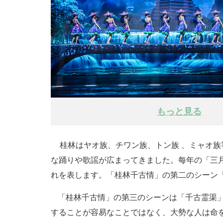
もっと見る
桂林はヤオ族、チワン族、トン族 、ミャオ
な踊りや歌謡が広まってきました。每年の「三
れを表します。「桂林千古情」の第二のシーン
「桂林千古情」の第三のシーンは「千古霊渠
することが容易なことではなく、大勢な人は命