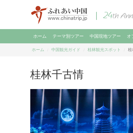
ホーム
テーマ別ツアー
中国現地ツアー
オ
ホーム
中国観光ガイド
桂林観光スポット
桂
/
/
/
桂林千古情