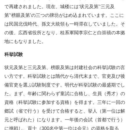
で再建されました。現在、城楼には‘状元及第’‘三元及
第’‘榜眼及第’の三つの牌坊がはめ込まれています。ここに
は民国北伐時代、孫文大統領も一時滞在していました。そ
の後、広西省役所となり、桂系軍閥李宗仁と白崇禧の本拠
地にもなりました。
科挙試験
状元及第と三元及第、榜眼及第は封建社会の科挙試験の言
い方です。科挙試験とは隋代から清代末まで、官吏及び後
備官吏を選ぶ試験制度です。明代が科挙試験の最盛期でし
た。まず、年齢に関わらず童試に合格し、生員（秀才）の
資格（科挙試験に参加する資格）を得ます。三年に一回の
郷試（省で行う）を受けて合格すると、挙人（第一位は解
元と呼ばれた）になります。一年後の会試（首都で行う）
に挑戦し、貢士（300名中第一位は会元）の資格を取る