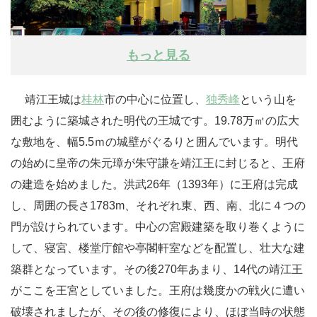
もっと見る
靖江王城は
桂林
市の中心に位置し、
独秀峰
という山を
囲むように築城された明代の王城です。19.78万㎡の広大
な敷地を、幅5.5ｍの城壁がぐるりと囲んでいます。明代
の始めに皇帝の朱元璋が朱守謙を靖江王に封じると、王府
の建造を始めました。洪武26年（1393年）に王府は完成
し、周囲の長さ1783m、それぞれ東、西、南、北に４つの
門が設けられています。中心の宮殿建築を取り巻くように
して、寝宮、楼堂庁館や亭閣軒室などを配置し、壮大な建
築群となっています。その後270年あまり、14代の靖江王
がここを王宮としていました。王府は幾度かの戦火に遭い
破壊されましたが、その後の修復により、ほぼ当時の状態