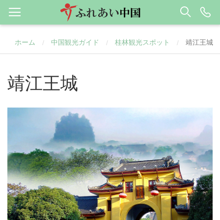
ホーム
中国観光ガイド
桂林観光スポット
靖江王城
/
/
/
靖江王城