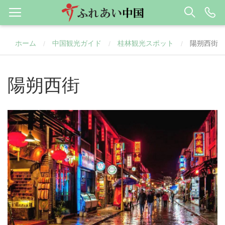
ホーム
中国観光ガイド
桂林観光スポット
陽朔西街
/
/
/
陽朔西街