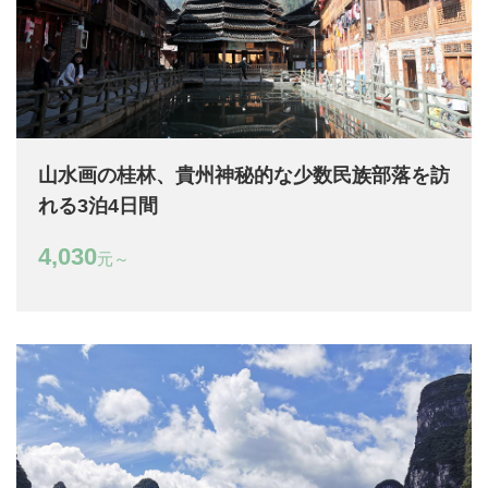
山水画の桂林、貴州神秘的な少数民族部落を訪
れる3泊4日間
4,030
元～