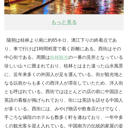
もっと見る
陽朔は桂林より南に約65キロ、漓江下りの終着点であ
り、車で行けば1時間程度で着く距離にある。西街はその
中心街である。周囲は
桂林観光
の一番の見所となっている
珍しい山々に囲まれており、桂林とはまた違った山水風景
に、近年来多くの外国人が足を運んでいる。街が観光地と
なる以前からも多くの西洋人が滞在していたため、洋人街
とも呼ばれている。西街ではほとんどの店の前に中国語と
英語の看板が掲げられており、街には英語を話せる中国人
が多くいる。西街には、みやげ物店や飲食店だけでなく、
手ごろな値段のホテルも数多く軒を連ねており、一年中多
くの観光客を迎え入れている。中国南方の伝統的家屋の姿