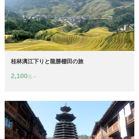
桂林漓江下りと龍勝棚田の旅
2,100
元～