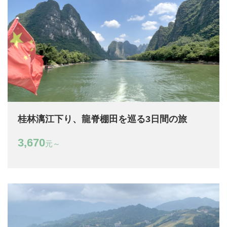
桂林漓江下り、龍脊棚田を巡る3日間の旅
3,670
元～