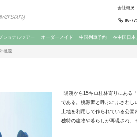
会社概況
86-77
プショナルツアー
オーダーメイド
中国列車予約
在中国日本
外桃源
陽朔から15キロ桂林寄りにある
である。桃源郷と呼ぶにふさわし
土地を利用して作られている公園
独特の建物や暮らしが再現され、