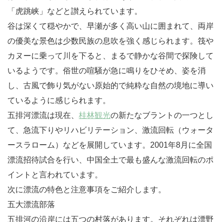
「虎跳峡」などと讃えられています。
谷は深くて穏やかで、早瀬が多く高い山に囲まれて、両岸
の優美な景色は少数民族の息吹を強く感じられます。筏や
カヌーに乗って川を下ると、まるで静かな谷間で探険して
いるようです。俗世の喧騒が急に鳴りをひそめ、姿を消
し、古風で飾り気がない原始的で純粋な自然の境地に導い
ているように感じられます。
五排河漂流は現在、
桂林観光
の新たなブラントの一つとし
て、急流下りやリハビリテーション、激流回転（ウォータ
ースラローム）などを展開しています。2001年8月に全国
漂流招待試合を行い、中国全土で最も盛んな激流回転のポ
イントと言われています。
次に漂流の特色と注意事項をご紹介します。
五大漂流部落
五排河の沿岸には五つの村落があります。それぞれは漂野