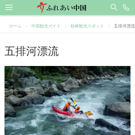
ホーム
中国観光ガイド
桂林観光スポット
五排河漂流
/
/
/
五排河漂流