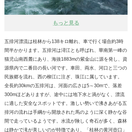
もっと見る
五排河漂流は桂林から138キロ離れ、車で行く場合約3時
間半かかります。五排河は潯江とも呼ばれ、華南第一峰の
猫児山南西麓にあり、海抜1883mの紫金山に源を発し、資
源県内で二番目の長い河です。車田、両水、河口と三つの
民族郷を流れ、西の柳江に注ぎ、珠江に属しています。
全長約30kmの五排河は、河面の広さは5～30mで、落差
300mほどありますが、途中には地下水と渦がなく、漂流
に適した安全なスポットです。激しい勢いで沸きあがる五
排河の流れは手綱から開放された馬のように深く静かな谷
間で走っているようです。水流が険しく奇石が多く、森林
は静かで滝が美しいのが特徴であり、「桂林の黄河壺口」