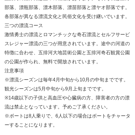
部落、漂瓶部落、漂木部落、漂苗部落と漂ヤオ部落です。
各部落が異なる漂流文化と民俗文化を受け継いでいます。
三つの漂流コース
激情勇士の漂流とロマンチックな奇石漂流とセルフサービ
スレジャー漂流の三つが用意されています。途中の河道の
特徴に合わせ、五排河大地芸術公園と五排河奇石観賞公園
の公園が作られ、無料で開放されています。
注意事項
※漂流シーズンは毎年4月中旬から10月の中旬までです。
観光シーズンは5月中旬から9月上旬までです。
※14歳以下の子供と高血圧や心臓病の方、障害者の方の漂
流は禁止となっています。予めご了承ください。
※ボートは8人乗りで、6人以下の場合はボートをチャータ
ーすることになります。