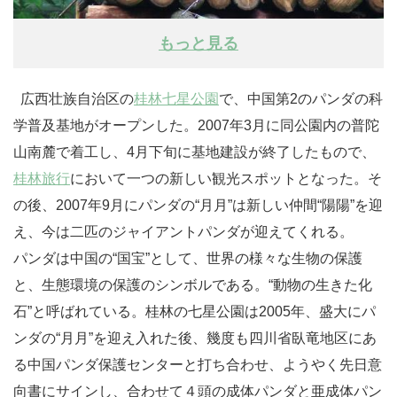
もっと見る
広西壮族自治区の
桂林七星公園
で、中国第2のパンダの科
学普及基地がオープンした。2007年3月に同公園内の普陀
山南麓で着工し、4月下旬に基地建設が終了したもので、
桂林旅行
において一つの新しい観光スポットとなった。そ
の後、2007年9月にパンダの“月月”は新しい仲間“陽陽”を迎
え、今は二匹のジャイアントパンダが迎えてくれる。
パンダは中国の“国宝”として、世界の様々な生物の保護
と、生態環境の保護のシンボルである。“動物の生きた化
石”と呼ばれている。桂林の七星公園は2005年、盛大にパ
ンダの“月月”を迎え入れた後、幾度も四川省臥竜地区にあ
る中国パンダ保護センターと打ち合わせ、ようやく先日意
向書にサインし、合わせて４頭の成体パンダと亜成体パン