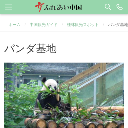
ホーム
中国観光ガイド
桂林観光スポット
パンダ基地
/
/
/
パンダ基地