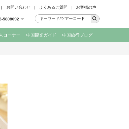
|
お問い合わせ
|
よくあるご質問
|
お客様の声
3-5808092
人コーナー
中国観光ガイド
中国旅行ブログ