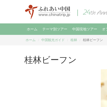
ホーム
テーマ別ツアー
中国現地ツアー
オ
ホーム
中国観光ガイド
桂林
桂林ビーフン
/
/
/
桂林ビーフン