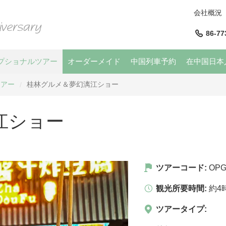
会社概況
86-77
プショナルツアー
オーダーメイド
中国列車予約
在中国日本
ツアー
桂林グルメ＆夢幻漓江ショー
/
江ショー
ツアーコード:
OPG
観光所要時間:
約4
ツアータイプ: