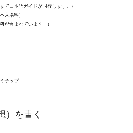
るまで日本語ガイドが同行します。）
基本入場料）
数料が含まれています。）
払うチップ
想）を書く