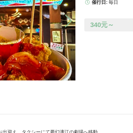
催行日:
毎日
340
元～
へお出迎え、タクシーにて夢幻漓江の劇場へ移動