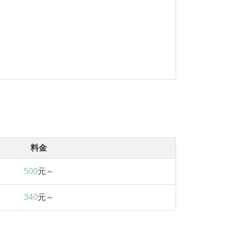
料金
500
元～
340
元～