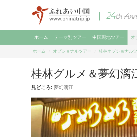
ホーム
テーマ別ツアー
中国現地ツアー
オ
ホーム
オプショナルツアー
桂林オプショナル
/
/
桂林グルメ＆夢幻漓
見どころ:
夢幻漓江