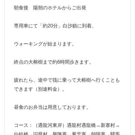
朝食後 陽朔のホテルからご出発
専用車にて「約20分」白沙鎮に到着、
ウォーキングが始まります。
終点の大榕樹まで約6時間歩きます。
疲れたら、途中で筏に乗って大榕樹へ行くことも
できます（別途料金）。
昼食のお弁当は用意しております。
コース：（遇龍河東岸）遇龍村遇龍橋→新寨村→
仙桂橋→旧県村→興隆寨→夏棠寨→朝陽寨→驥馬