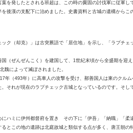
言葉を発したとされる班超は、この時の竇固の討伐軍に従軍して
半を後漢の支配下に治めました。史書資料と古城の遺構からこ
ェック（却克）」は古突厥語で「居住地」を示し、「ラプチェ
善国（ぜんぜんこく）を建国して、1世紀末頃から全盛期を迎え
に北魏によって滅ぼされました。
17年（493年）に高車人の攻撃を受け、鄯善国人は東のクルム
た。それが現在のラプチェック古城となっているのです。そし
めにハミに伊州都督府を置き その下に「伊吾」「納職」「柔
するとこの地の遺跡は北庭故城と類似する点が多く、唐王朝の