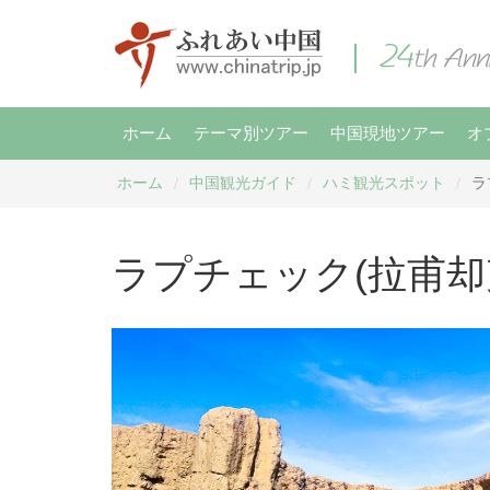
ホーム
テーマ別ツアー
中国現地ツアー
オ
ホーム
中国観光ガイド
ハミ観光スポット
ラ
/
/
/
ラプチェック(拉甫却