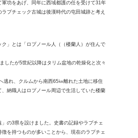
軍功をあげ、同年に西域都護の任を受けて31年
のラプチェック古城は後漢時代の屯田城跡と考え
ック」とは「ロプノール人（（楼蘭人）が住んで
ましたが5世紀以降はタリム盆地の乾燥化と次々
へ逃れ、クルムから南西65㎞離れた土地に移住
て、納職人はロプノール周辺で生活していた楼蘭
遠」の3県を設けました。史書の記録やラプチェ
特徴を持つものが多いことから、現在のラプチェ