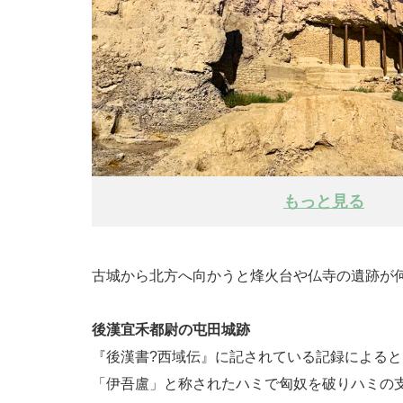
もっと見る
古城から北方へ向かうと烽火台や仏寺の遺跡が何
後漢宜禾都尉の屯田城跡
『後漢書?西域伝』に記されている記録によると
「伊吾盧」と称されたハミで匈奴を破りハミの