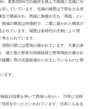
0m、東西300mで白楊河を挟んで南城と北城に分
を呈していています。北城の城壁は下部を土を突
煉瓦で構築され、西端に角楼が立ち「馬面」とい
。南城の構造は特徴的で、二重に築かれた構造の
造されています。城壁は各時代の王朝により増
と考えられています。
、洞窟の壁には壁画が描かれています。大量の來
り、罐と瓮の形状や刻線紋様と附加堆紋が施され
木薩爾）県の北庭故城から出土しているものと類
ています。
が匈奴討伐軍を率いて西域へ向かい、73年に当時
て屯田を行ったといわれています。日本にもある