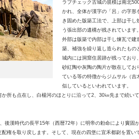
ラプチェック古城の規模は南北50
かれ、全体が漢字の「呂」の字形
き固めた版築工法で、上部は干し
う張出部の遺構が残されています
外部は版築で内部は干し煉瓦で建
築、補強を繰り返し造られたもの
城内には洞窟住居跡が残っており
砂紅陶や灰陶の陶片が散在してお
ている等の特徴からジムサル（吉
似しているといわれています。
か所も点在し、白楊河のほとりに沿って2、30㎞先まで続い
、後漢時代の長平15年（西暦72年）に明帝の勅命により竇固
支配権を取り戻します。そして、現在の四堡に宜禾都尉を置い