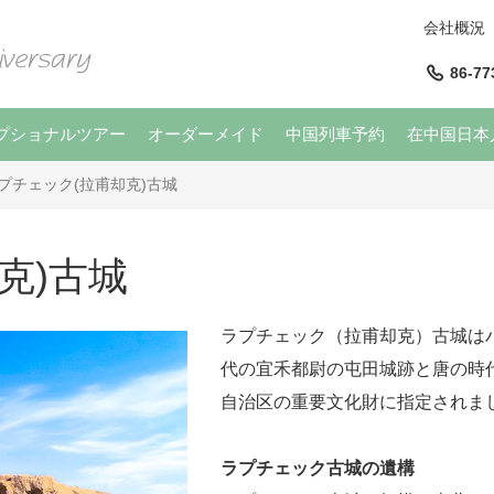
会社概況
86-77
プショナルツアー
オーダーメイド
中国列車予約
在中国日本
プチェック(拉甫却克)古城
克)古城
ラプチェック（拉甫却克）古城は
代の宜禾都尉の屯田城跡と唐の時代
自治区の重要文化財に指定されま
ラプチェック古城の遺構