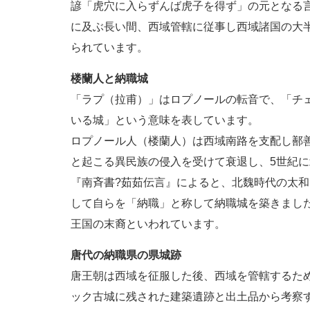
諺「虎穴に入らずんば虎子を得ず」の元となる
に及ぶ長い間、西域管轄に従事し西域諸国の大
られています。
楼蘭人と納職城
「ラプ（拉甫）」はロプノールの転音で、「チ
いる城」という意味を表しています。
ロプノール人（楼蘭人）は西域南路を支配し鄯
と起こる異民族の侵入を受けて衰退し、5世紀
『南斉書?茹茹伝言』によると、北魏時代の太和
して自らを「納職」と称して納職城を築きまし
王国の末裔といわれています。
唐代の納職県の県城跡
唐王朝は西域を征服した後、西域を管轄するた
ック古城に残された建築遺跡と出土品から考察