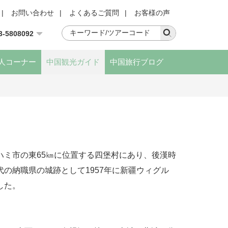
|
お問い合わせ
|
よくあるご質問
|
お客様の声
3-5808092
人コーナー
中国観光ガイド
中国旅行ブログ
ハミ市の東65㎞に位置する四堡村にあり、後漢時
の納職県の城跡として1957年に新疆ウィグル
した。