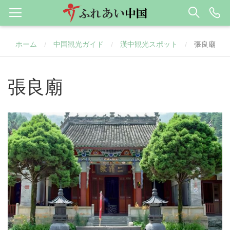
ホーム
中国観光ガイド
漢中観光スポット
張良廟
/
/
/
張良廟