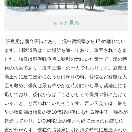
もっと見る
張良廟は廟台子街にあり、漢中留埧県から17km離れてい
ます。川陝道路はこの場所を通っており、重宝されてきま
した。張良は楚漢戦争時に劉邦の元にいた策士で、漢の時
代の大臣であり「漢初三傑」の一人でもあります。劉邦は
漢王朝に建て皇帝になったばかりの時、韓信など有能な大
臣を殺め、張良は最も華やかな時期にいち早く紫経山に引
退しており、後代からは「こざかしくて保身の術にたけて
いること」と言われていたそうです。言い伝えでは、最も
早い張良廟は張良の第10代後の孫にあたる漢中王・張魯が
建造しており、1700年以上の年月を経て元々の正確な位
置が分からず、現在の張良廟は明と清の時代に建造された