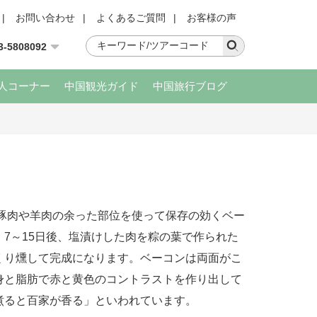
|
お問い合わせ
|
よくあるご質問
|
お客様の声
3-5808092
人コーナー
中国観光ガイド
中国旅行ブログ
豚肉や羊肉の余った部位を使って保存の効くベー
7～15日後、塩漬けした肉を粽の葉で作られた
くり燻して完成になります。ベーコンは両面がこ
身と脂肪で赤と黄色のコントラストを作り出して
煮ると百家が香る」といわれています。