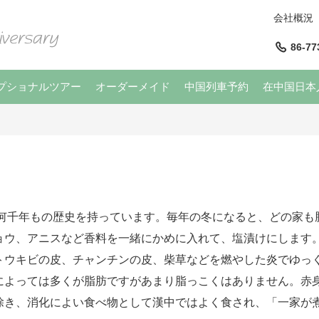
会社概況
86-77
プショナルツアー
オーダーメイド
中国列車予約
在中国日本
何千年もの歴史を持っています。毎年の冬になると、どの家も
ウ、アニスなど香料を一緒にかめに入れて、塩漬けにします。
トウキビの皮、チャンチンの皮、柴草などを燃やした炎でゆっ
によっては多くが脂肪ですがあまり脂っこくはありません。赤
除き、消化によい食べ物として漢中ではよく食され、「一家が