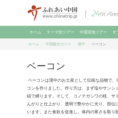
ホーム
テーマ別ツアー
中国現地ツアー
オ
ホーム
中国観光ガイド
漢中
ベーコン
/
/
/
ベーコン
ベーコンは漢中のお土産として伝統な品物で、
コンを作りました。作り方は、まず塩やサンショ
紐で縛ります。そして、コノテガシワの枝、サ
んがりと仕上がり、透明で艶やかに光り、部位
います。また食欲を促進し、体内の寒さを取り