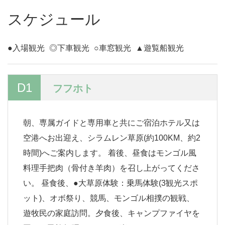
スケジュール
●入場観光
◎下車観光
○車窓観光
▲遊覧船観光
D1
フフホト
朝、専属ガイドと専用車と共にご宿泊ホテル又は
空港へお出迎え、シラムレン草原(約100KM、約2
時間)へご案内します。 着後、昼食はモンゴル風
料理手把肉（骨付き羊肉）を召し上がってくださ
い。 昼食後、●大草原体験：乗馬体験(3観光スポ
ット)、オボ祭り、競馬、モンゴル相撲の観戦、
遊牧民の家庭訪問。夕食後、キャンプファイヤを