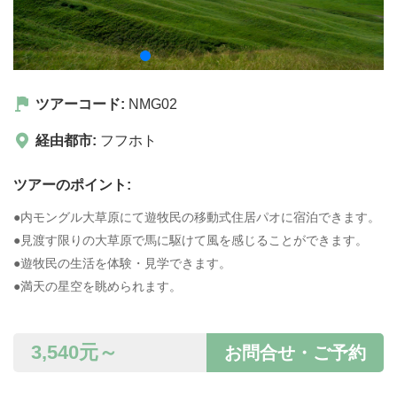
ツアーコード:
NMG02
経由都市:
フフホト
ツアーのポイント:
●内モングル大草原にて遊牧民の移動式住居パオに宿泊できます。
●見渡す限りの大草原で馬に駆けて風を感じることができます。
●遊牧民の生活を体験・見学できます。
●満天の星空を眺められます。
3,540
元～
お問合せ・ご予約