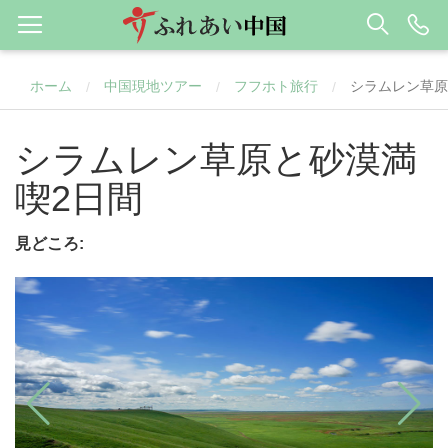
ホーム
中国現地ツアー
フフホト旅行
シラムレン草原
/
/
/
シラムレン草原と砂漠満
喫2日間
見どころ: