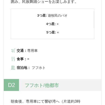
囲み、民族舞踊ショーをお楽しみます。
3つ星:
遊牧民のパオ
4つ星:
×
5つ星:
×
交通：
専用車
食事：
×
宿泊地：
フフホト
D2
フフホト/他都市
朝食後、専用車にて響砂湾へ（片道約3時