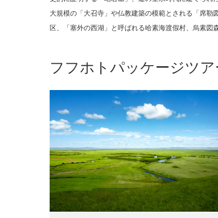
大規模の「大召寺」や仏教建築の模範とされる「席
勒
区、「塞
外の西湖」と呼ばれる哈素海渡假村、烏素図
フフホトパッケージツアー