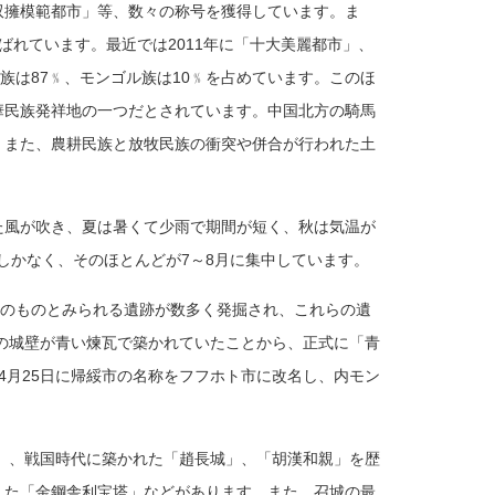
双擁模範都市」等、数々の称号を獲得しています。ま
れています。最近では2011年に「十大美麗都市」、
民族は87﹪、モンゴル族は10﹪を占めています。このほ
華民族発祥地の一つだとされています。中国北方の騎馬
。また、農耕民族と放牧民族の衝突や併合が行われた土
た風が吹き、夏は暑くて少雨で期間が短く、秋は気温が
程しかなく、そのほとんどが7～8月に集中しています。
代のものとみられる遺跡が数多く発掘され、これらの遺
市の城壁が青い煉瓦で築かれていたことから、正式に「青
4月25日に帰綏市の名称をフフホト市に改名し、内モン
」、戦国時代
に築かれた「趙長城」、「胡漢和親」を歴
した「金鋼舎利宝塔」などがあります。また、召城の最