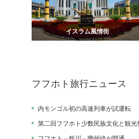
イスラム風情街
フフホト旅行ニュース
内モンゴル初の高速列車が試運転
第二回フフホト少数民族文化と観光
フフホト⇔銀川⇔蘭州線が開通