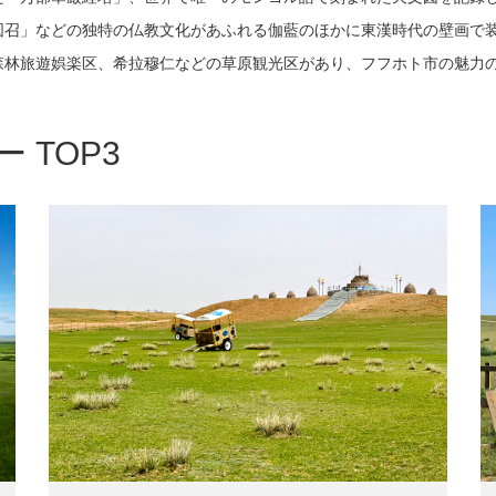
図召」などの独特の仏教文化があふれる伽藍のほかに東漢時代の壁画で
森林旅遊娯楽区、希拉穆仁などの草原観光区があり、フフホト市の魅力
 TOP3