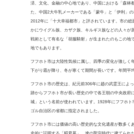
済、文化、金融の中心地であり、中国における「森林
た、中国2大牛乳メーカーである「蒙牛」と「伊利」の
2012年に「十大幸福都市」と評されています。市の総面
かにウイグル族、カザク族、キルギス族などの人々が
戦術として有名な「胡服騎射」が生まれたのもこの地
地でもあります。
フフホト市は大陸性気候に属し、四季の変化が激しく
下がり霜が降り、冬が寒くて期間が長いです。年間平均気
フフホト市の歴史は、紀元前306年に趙の武霊王によ
跡からフフホト市が長い歴史の中で各王朝の中央政府に
城」という名前が使われています。1928年にフフホト
ゴル自治区の省都に指定されました。
フフホト市には価値の高い歴史的な文化遺産が数多くあ
史的に証明する「昭君墓」、遼の聖宗時代に建てられ