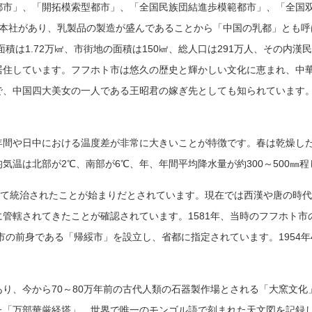
都市」、「開拓模索型都市」、「全国民族団結進歩模範都市」、「全国
本社があり、乳製品の製造が盛んであることから「中国の乳都」とも呼ば
積は1.72万㎢、市街地の面積は150㎢、総人口は291万人、その内漢
居住しています。フフホト市は悠久の歴史と輝かしい文化に恵まれ、中
で、中国四大美女の一人である王昭君の嫁ぎ先としても知られています
年間や日中における温度差が非常に大きいことが特徴です。春は乾燥し
温は北部が2℃、南部が6℃、年、年間平均降水量が約300～500㎜
って統治されたことが始まりだとされています。現在では西漢や唐の時
管轄されてきたことが確認されています。1581年、当時のフフホト
市の前身である「帰綏市」を設立し、省都に指定されています。1954年
り、今から70～80万年前の古代人類の石器製作場とされる「大窯文化
た「万部華厳経塔」、世界で唯一のモン
ゴル語で刻まれた天文図を記録