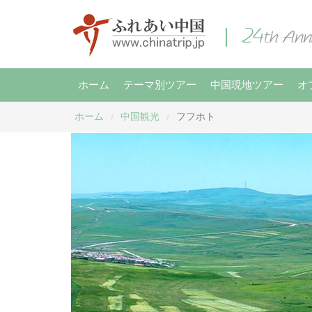
ホーム
テーマ別ツアー
中国現地ツアー
オ
ホーム
中国観光
フフホト
/
/