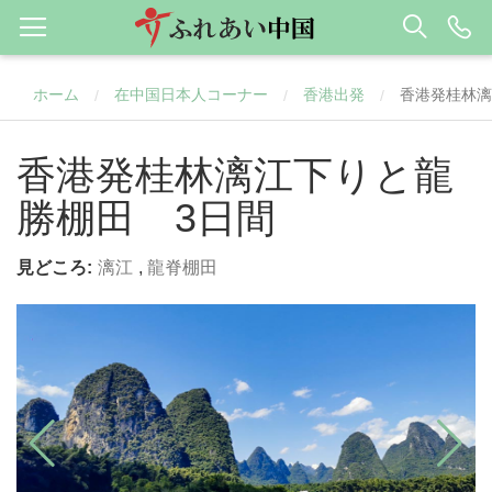
ホーム
在中国日本人コーナー
香港出発
香港発桂林漓
/
/
/
香港発桂林漓江下りと龍
勝棚田 3日間
見どころ:
漓江
,
龍脊棚田