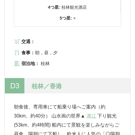
4つ星:
桂林観光酒店
5つ星:
×
交通：
食事：
朝，昼，夕
宿泊地：
桂林
D3
桂林／香港
朝食後、専用車にて船乗り場へご案内（約
30km、約40分） 山水画の世界▲
漓江
下り観光
(53km、約4時間) 船内にて景観を楽しみながらご
昼食、陽朔にて下船し、欧米人に人気の「◎陽朔