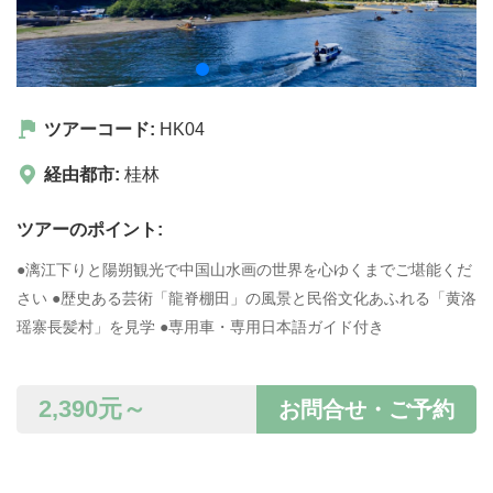
ツアーコード:
HK04
経由都市:
桂林
ツアーのポイント:
●漓江下りと陽朔観光で中国山水画の世界を心ゆくまでご堪能くだ
さい ●歴史ある芸術「龍脊棚田」の風景と民俗文化あふれる「黄洛
瑶寨長髪村」を見学 ●専用車・専用日本語ガイド付き
2,390
元～
お問合せ・ご予約