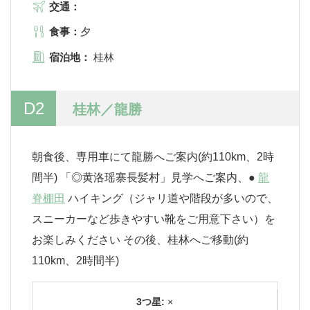
交通：
食事：
夕
宿泊地：
桂林
D2
桂林／龍勝
朝食後、専用車にて龍勝へご案内(約110km、2時
間半) 「◎黄洛瑶寨長髪村」見学へご案内、●
龍
脊棚田
ハイキング（ジャリ道や階段が多いので、
スニーカーなど歩きやすい靴をご用意下さい）を
お楽しみください その後、桂林へご移動(約
110km、2時間半)
3つ星:
×