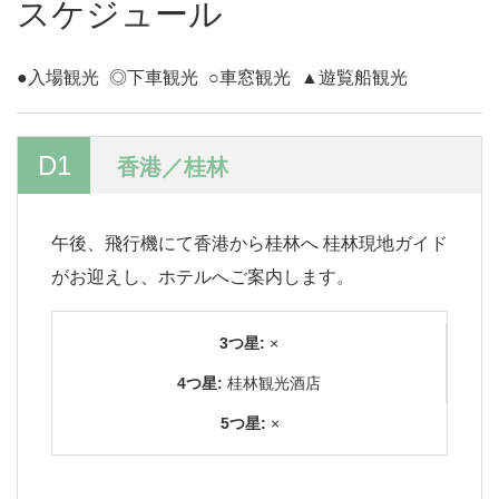
スケジュール
●入場観光
◎下車観光
○車窓観光
▲遊覧船観光
D1
香港／桂林
午後、飛行機にて香港から桂林へ 桂林現地ガイド
がお迎えし、ホテルへご案内します。
3つ星:
×
4つ星:
桂林観光酒店
5つ星:
×