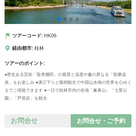
ツアーコード:
HK06
経由都市:
桂林
ツアーのポイント:
●歴史ある芸術「龍脊棚田」の風景と温度や趣の異なる「龍勝温
泉」をお楽しみ ●漓江下りと陽朔観光で中国山水画の世界を心ゆく
までご堪能できます ●一日で桂林市内の名地「象鼻山」「七星公
園」「芦笛岩」を観光
お問合せ
お問合せ・ご予約