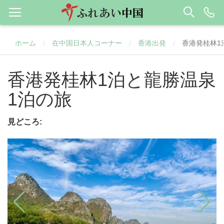
ホーム
在中国日本人コーナー
香港出発
香港発桂林1
/
/
/
香港発桂林1泊と龍勝温泉
1泊の旅
見どころ: