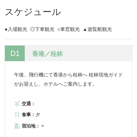
スケジュール
●入場観光
◎下車観光
○車窓観光
▲遊覧船観光
D1
香港／桂林
午後、飛行機にて香港から桂林へ 桂林現地ガイド
がお迎えし、ホテルへご案内します。
交通：
食事：
夕
宿泊地：
×