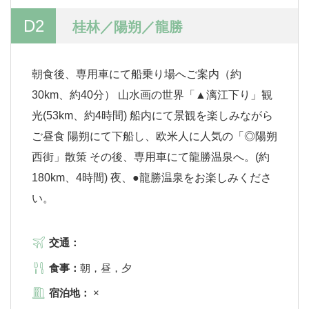
D2
桂林／陽朔／龍勝
朝食後、専用車にて船乗り場へご案内（約
30km、約40分） 山水画の世界「▲漓江下り」観
光(53km、約4時間) 船内にて景観を楽しみながら
ご昼食 陽朔にて下船し、欧米人に人気の「◎陽朔
西街」散策 その後、専用車にて龍勝温泉へ。(約
180km、4時間) 夜、●龍勝温泉をお楽しみくださ
い。
交通：
食事：
朝，昼，夕
宿泊地：
×