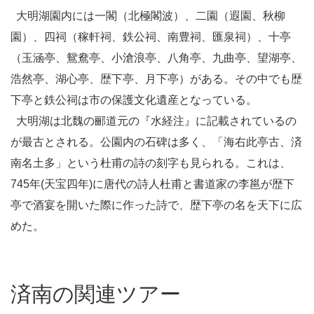
大明湖園内には一閣（北極閣波）、二園（遐園、秋柳
園）、四祠（稼軒祠、鉄公祠、南豊祠、匯泉祠）、十亭
（玉涵亭、鴛鴦亭、小滄浪亭、八角亭、九曲亭、望湖亭、
浩然亭、湖心亭、歴下亭、月下亭）がある。その中でも歴
下亭と鉄公祠は市の保護文化遺産となっている。
大明湖は北魏の郦道元の『水経注』に記載されているの
が最古とされる。公園内の石碑は多く、「海右此亭古、済
南名土多」という杜甫の詩の刻字も見られる。これは、
745年(天宝四年)に唐代の詩人杜甫と書道家の李邕が歴下
亭で酒宴を開いた際に作った詩で、歴下亭の名を天下に広
めた。
済南の関連ツアー