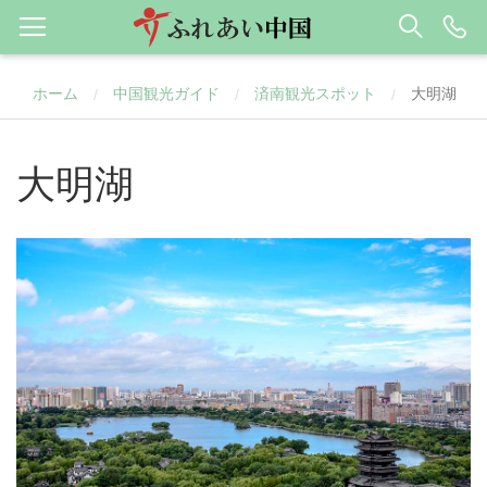
ホーム
中国観光ガイド
済南観光スポット
大明湖
/
/
/
大明湖