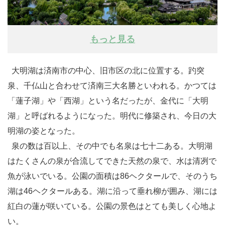
もっと見る
大明湖は済南市の中心、旧市区の北に位置する。趵突
泉、千仏山と合わせて済南三大名勝といわれる。かつては
「蓮子湖」や「西湖」という名だったが、金代に「大明
湖」と呼ばれるようになった。明代に修築され、今日の大
明湖の姿となった。
泉の数は百以上、その中でも名泉は七十二ある。大明湖
はたくさんの泉が合流してできた天然の泉で、水は清冽で
魚が泳いでいる。公園の面積は86ヘクタールで、そのうち
湖は46ヘクタールある。湖に沿って垂れ柳が囲み、湖には
紅白の蓮が咲いている。公園の景色はとても美しく心地よ
い。