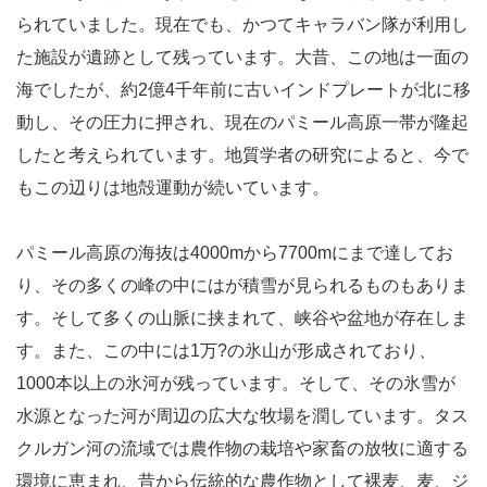
られていました。現在でも、かつてキャラバン隊が利用し
た施設が遺跡として残っています。大昔、この地は一面の
海でしたが、約2億4千年前に古いインドプレートが北に移
動し、その圧力に押され、現在のパミール高原一帯が隆起
したと考えられています。地質学者の研究によると、今で
もこの辺りは地殻運動が続いています。
パミール高原の海抜は4000mから7700mにまで達してお
り、その多くの峰の中にはが積雪が見られるものもありま
す。そして多くの山脈に挟まれて、峡谷や盆地が存在しま
す。また、この中には1万?の氷山が形成されており、
1000本以上の氷河が残っています。そして、その氷雪が
水源となった河が周辺の広大な牧場を潤しています。タス
クルガン河の流域では農作物の栽培や家畜の放牧に適する
環境に恵まれ、昔から伝統的な農作物として裸麦、麦、ジ