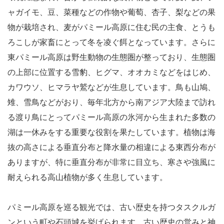
ャガイモ、豆、菜種などの作物や葡萄、杏子、梨などの果
物が栽培され、麦がパミール高原に住む民の主食、とうも
ろこしが家畜にとって冬を凌ぐ餌となっています。さらに
東パミール高原は野生動物の生態圏が整っており、生態圏
の上部に位置する雪豹、ヒグマ、オオカミなどをはじめ、
カワウソ、ヒマラヤ鷲などが生息しています。鳥も山鳩、
雉、雪鳥などがおり、毎年北方から南アジア大陸まで訪れ
る渡り鳥にとってパミール高原の氷河から生まれた多数の
湖は一休みをする重要な役割を果たしています。植物は海
抜の高さによる垂直分布と降水量の相違による東西分布が
ありますが、特に垂直分布が非常に目立ち、寒さや強風に
耐えられる高山植物が多く生息しています。
パミール高原を巡る観光では、古い歴史を持つタスクルガ
ンという町や石頭城を挙げられます。古い歴史の営みと神