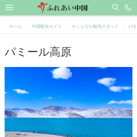
ホーム
中国観光ガイド
カシュガル観光スポット
パミ
/
/
/
パミール高原