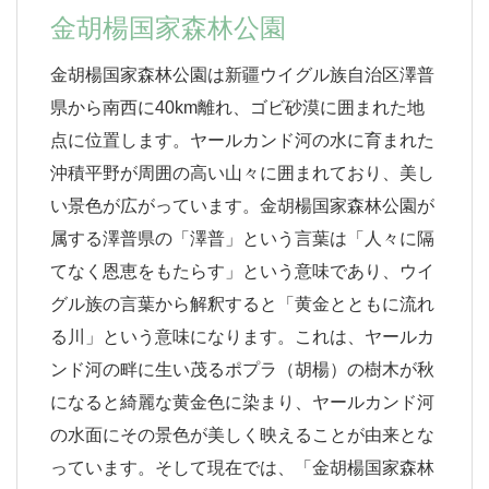
金胡楊国家森林公園
金胡楊国家森林公園は新疆ウイグル族自治区澤普
県から南西に40km離れ、ゴビ砂漠に囲まれた地
点に位置します。ヤールカンド河の水に育まれた
沖積平野が周囲の高い山々に囲まれており、美し
い景色が広がっています。金胡楊国家森林公園が
属する澤普県の「澤普」という言葉は「人々に隔
てなく恩恵をもたらす」という意味であり、ウイ
グル族の言葉から解釈すると「黄金とともに流れ
る川」という意味になります。これは、ヤールカ
ンド河の畔に生い茂るポプラ（胡楊）の樹木が秋
になると綺麗な黄金色に染まり、ヤールカンド河
の水面にその景色が美しく映えることが由来とな
っています。そして現在では、「金胡楊国家森林