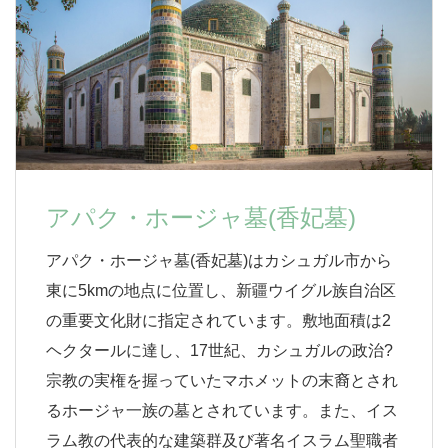
アパク・ホージャ墓(香妃墓)
アパク・ホージャ墓(香妃墓)はカシュガル市から
東に5kmの地点に位置し、新疆ウイグル族自治区
の重要文化財に指定されています。敷地面積は2
ヘクタールに達し、17世紀、カシュガルの政治?
宗教の実権を握っていたマホメットの末裔とされ
るホージャ一族の墓とされています。また、イス
ラム教の代表的な建築群及び著名イスラム聖職者