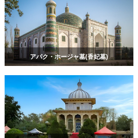
アパク・ホージャ墓(香妃墓)