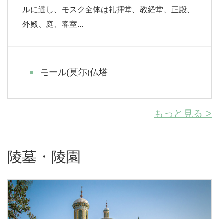
ルに達し、モスク全体は礼拝堂、教経堂、正殿、
外殿、庭、客室...
モール(莫尓)仏塔
もっと見る >
陵墓・陵園