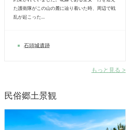
た護衛隊がこの山の麓に辿り着いた時、周辺で戦
乱が起こった...
石頭城遺跡
もっと見る >
民俗郷土景観