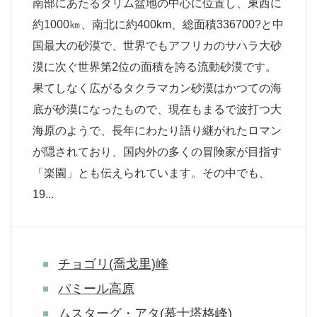
南部にあたるタリム盆地の中心に位置し、東西に
約1000㎞、南北に約400km、総面積336700?と中
国最大の砂漠で、世界でもアフリカのサハラ大砂
漠に次ぐ世界第2位の面積を誇る流動砂漠です。
果てしなく広がるタクラマカン砂漠はかつての海
底が砂漠になったもので、現在もまるで波打つ大
海原のようで、長年にわたり語り継がれたロマン
が隠されており、国内外の多くの冒険家が目指す
「楽園」とも伝えられています。その中でも、
19...
チョゴリ(喬戈里)峰
パミール高原
ムスターグ・アタ(慕士塔格峰)