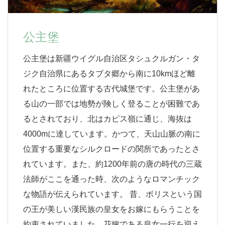
公主堡
公主堡は新疆ウイグル自治区タシュクルガン・タ
ジク自治県にあるタブタ郷から南に10kmほど離
れたところに位置する古代城堡です。公主堡があ
る山の一部では地勢が険しく登ることが困難であ
るとされており、北はカピス嶺に通じ、海抜は
4000mに達しています。かつて、天山山脈の南に
位置する重要なシルクロードの関所であったとさ
れています。また、約1200年前の唐の時代の三蔵
法師がここを通った時、次のようなロマンチック
な物語が伝えられています。 昔、ボリスという国
の王が美しい漢民族の皇女をお嫁にもらうことを
約束されていました。花嫁である皇女一行を迎え