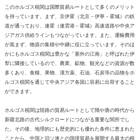
このホルゴス税関は国際貿易ルートとして多くのメリット
を持っています。まず、京伊霍（北京－伊寧－霍城）の鉄
道が通っており、連霍（連雲港－霍城）高速道路や中央ア
ジアガス供給ラインもつながっています。また、運輸費用
が嵩まず、物資の集積や中継に役に立っています。そのほ
かにもホルゴス税関は豊かな「塞外の江南」と呼ばれた伊
犁に隣接しているので、農業、鉱物、観光などの資源が数
多くあり、食糧、果物、漢方薬、石油、石炭等の品物をホ
ルゴス税関を通じて中央アジア各国に容易に出荷すること
ができます。
ホルゴス税関は陸路の貿易ルートとして隋や唐の時代から
新疆北路の古代シルクロードにつながる重要な関所でし
た。その後、地理的にも歴史的にも優れた条件に恵まれた
ことから、中国と旧ソ連との国境貿易を展開する最大の税