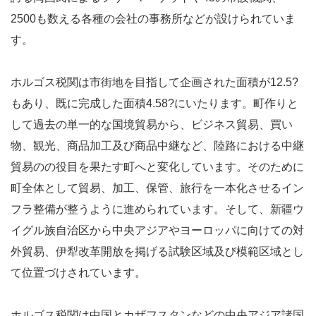
2500も数える各種の会社の事務所などが設けられていま
す。
ホルゴス税関は市街地を目指して企画された面積が12.5?
もあり、既に完成した面積4.58?にいたります。町作りと
して過去の単一的な国境貿易から、ビジネス貿易、買い
物、観光、商品加工及び商品中継など、陸路における中継
貿易のの役目を果たす町へと変化しています。そのために
町全体として貿易、加工、保管、旅行を一本化させるイン
フラ整備が整うように進められています。そして、新疆ウ
イグル族自治区から中央アジアやヨーロッパに向けての対
外貿易、伊犁改革開放を掲げる試験区域及び模範区域とし
て位置づけされています。
ホルゴス税関は中国とカザフスタンなどの中央アジア諸国