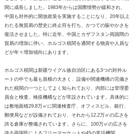
関に成長しました。1983年からは国際情勢が緩和され、
中国も対外的に開放政策を実施することになり、20年以上
わたる無貿易の歴史に終止符を打ち、かつての賑やかさを
復活させました。特に近年、中国とカザフスタン両国間の
貿易の増加に伴い、ホルゴス税関を通関する物資や人員な
どが年々増加傾向にあります。
ホルゴス税関は新疆ウイグル族自治区にある3つの対外ル
ートの中でも最も規模の大きく、設備や関連機構の完備さ
れた税関の一つとしてよく知られており、内部には管理委
員会と検査、検疫機構などが常設されています。具体的に
は敷地面積29.8万㎡に関連検査庁、オフィスビル、銀行、
郵便局などが設備されており、それから12.2万㎡の広さを
誇る倉庫が整備されています。さらに、100万㎡の広さを
誇る両国民によるフリーマーケットや45の常設機関、