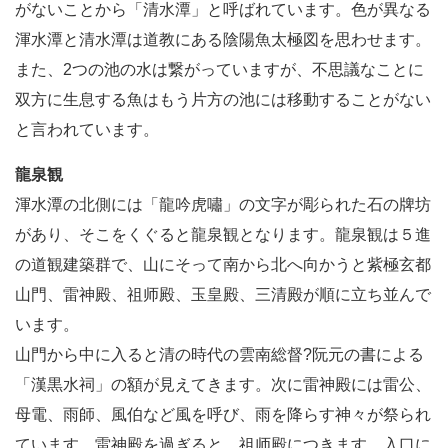
がないことから「清水潭」と呼ばれています。色が異なる
渾水潭と清水潭は道教にある陰陽魚太極図を思わせます。
また、2つの池の水は繋がっていますが、不思議なことに
双方に生息する魚はもう片方の池には移動することがない
と言われています。
龍泉観
渾水潭の北側には「龍吟虎嘯」の文字が彫られた石の牌坊
があり、そこをくぐると龍泉観となります。龍泉観は５進
の道観建築群で、山にそって南から北へ向かうと紫極玄都
山門、雷神殿、祖师殿、玉皇殿、三清殿が順に立ち並んで
います。
山門から中に入ると清の時代の雲南総督?阮元の書による
「漢黒水祠」の額が見えてきます。次に雷神殿には雷公、
母電、雨師、風伯など風を呼び、雨を降らす神々が祭られ
ています。雷神殿を過ぎると、祖师殿につきます。入口に