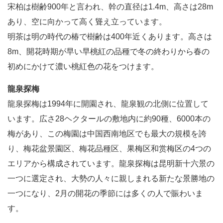
宋柏は樹齢900年と言われ、幹の直径は1.4m、高さは28m
あり、空に向かって高く聳え立っています。
明茶は明の時代の椿で樹齢は400年近くあります。高さは
8m、開花時期が早い早桃紅の品種で冬の終わりから春の
初めにかけて濃い桃紅色の花をつけます。
龍泉探梅
龍泉探梅は1994年に開園され、龍泉観の北側に位置して
います。広さ28ヘクタールの敷地内に約90種、6000本の
梅があり、この梅園は中国西南地区でも最大の規模を誇
り、梅花盆景園区、梅花品種区、果梅区和赏梅区の4つの
エリアから構成されています。龍泉探梅は昆明新十六景の
一つに選定され、大勢の人々に親しまれる新たな景勝地の
一つになり、2月の開花の季節には多くの人で賑わいま
す。