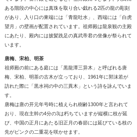
ある階段の中心には真珠を取り合い戯れる2匹の龍の彫刻
があり、入り口の東端には「青龍吐水」、西端には「白虎
望月」の壁画が配置されています。祖师殿は龍泉観の主殿
にあたり、殿内には披髪跣足の真武帝君の坐像が祭られて
います。
唐梅、宋柏、明茶
祖师殿の前にある庭には「黒龍潭三异木」と呼ばれる唐
梅、宋柏、明茶の古木が立っており、1961年に郭沫若が
訪れた際に「黒水祠の中の三異木」という詩を詠んでいま
す。
唐梅は唐の开元年号時に植えられ樹齢1300年と言われて
おり、現在主幹の4分の3は朽ちていますが縦横に枝が延
び、中国の正月にあたる旧正月の春節には延びている枝の
先がピンクの二重花を咲かせます。