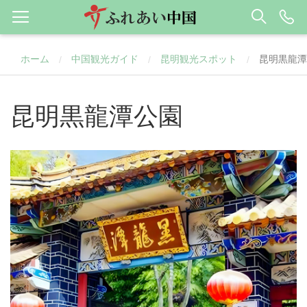
ホーム
中国観光ガイド
昆明観光スポット
昆明黒龍潭
/
/
/
昆明黒龍潭公園