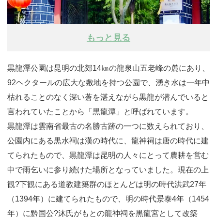
もっと見る
黒龍潭公園は昆明の北郊14㎞の龍泉山五老峰の麓にあり、
92ヘクタールの広大な敷地を持つ公園で、湧き水は一年中
枯れることのなく深い蒼を湛えながら黒龍が潜んでいると
言われていたことから「黒龍潭」と呼ばれています。
黒龍潭は雲南省最古の名勝古跡の一つに数えられており、
公園内にある黒水祠は漢の時代に、龍神祠は唐の時代に建
てられたもので、黒龍潭は昆明の人々にとって農耕を営む
中で雨乞いに参り続けた場所となっていました。現在の上
観?下観にある道教建築群のほとんどは明の時代洪武27年
（1394年）に建てられたもので、明の時代景泰4年（1454
年）に黔国公?沐氏がもとの龍神祠を黒龍宮として改築