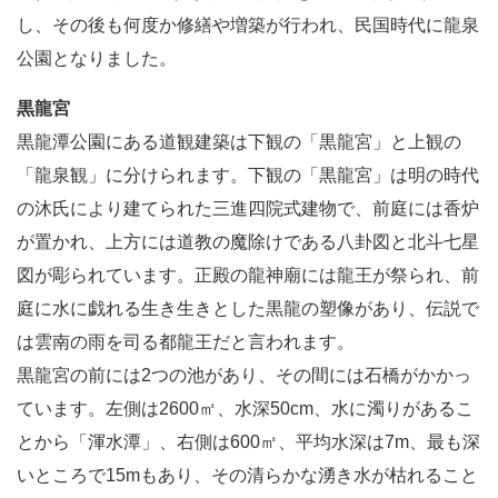
し、その後も何度か修繕や増築が行われ、民国時代に龍泉
公園となりました。
黒龍宮
黒龍潭公園にある道観建築は下観の「黒龍宮」と上観の
「龍泉観」に分けられます。下観の「黒龍宮」は明の時代
の沐氏により建てられた三進四院式建物で、前庭には香炉
が置かれ、上方には道教の魔除けである八卦図と北斗七星
図が彫られています。正殿の龍神廟には龍王が祭られ、前
庭に水に戯れる生き生きとした黒龍の塑像があり、伝説で
は雲南の雨を司る都龍王だと言われます。
黒龍宮の前には2つの池があり、その間には石橋がかかっ
ています。左側は2600㎡、水深50cm、水に濁りがあるこ
とから「渾水潭」、右側は600㎡、平均水深は7m、最も深
いところで15mもあり、その清らかな湧き水が枯れること