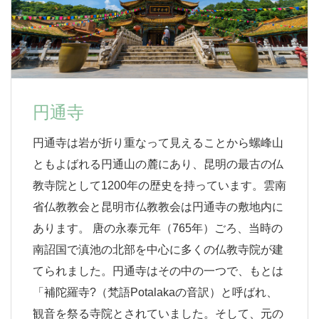
円通寺
円通寺は岩が折り重なって見えることから螺峰山
ともよばれる円通山の麓にあり、昆明の最古の仏
教寺院として1200年の歴史を持っています。雲南
省仏教教会と昆明市仏教教会は円通寺の敷地内に
あります。 唐の永泰元年（765年）ごろ、当時の
南詔国で滇池の北部を中心に多くの仏教寺院が建
てられました。円通寺はその中の一つで、もとは
「補陀羅寺?（梵語Potalakaの音訳）と呼ばれ、
観音を祭る寺院とされていました。そして、元の