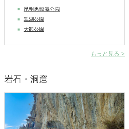
昆明黒龍潭公園
翠湖公園
大観公園
もっと見る >
岩石・洞窟