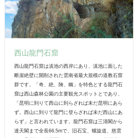
西山龍門石窟
西山龍門石窟は滇池の西岸にあり、滇池に面した
断崖絶壁に開削された雲南省最大規模の道教石窟
群です。「奇、絶、険、幽」を特色とする龍門石
窟は西山森林公園の主要観光スポットとであり、
「昆明に到りて西山に到らざれば未だ昆明にあら
ず。西山に到りて龍門に登らざれば未だ西山にあ
らず」と言われています。龍門石窟は三清閣から
達天閣まで全長66.5mで、旧石宝、螺旋道、慈雲