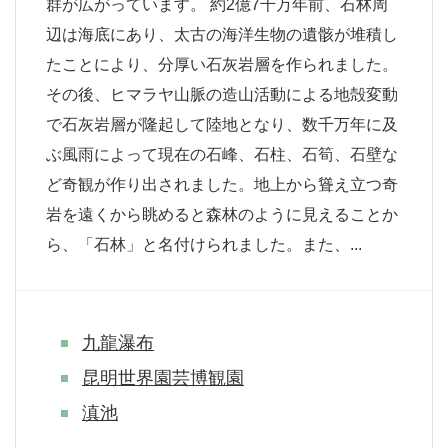
群が広がっています。 約2億7千万年前、石林周
辺は海底にあり、太古の海洋生物の遺骸が堆積し
たことにより、分厚い石灰岩層を作られました。
その後、ヒマラヤ山脈の造山活動による地殻変動
で石灰岩層が隆起して陸地となり、数千万年に及
ぶ風雨によって現在の石峰、石柱、石筍、石壁な
ど奇観が作り出されました。地上から聳え立つ奇
岩を遠くから眺めると森林のように見えることか
ら、「石林」と名付けられました。また、...
九龍瀑布
昆明世界園芸博観園
滇池