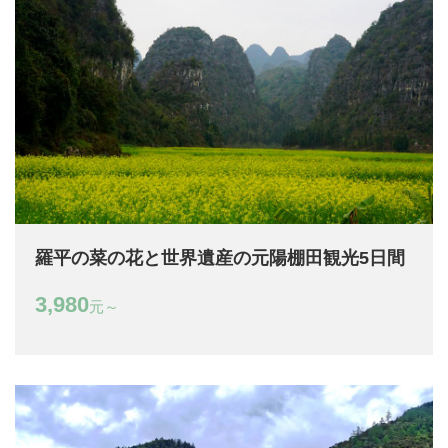
羅平の菜の花と世界遺産の元陽棚田観光5日間
3,980
元～