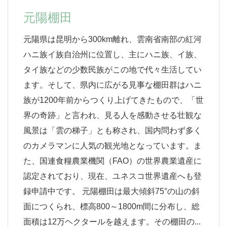
元陽棚田
元陽県は昆明から300km離れ、雲南省南部の紅河
ハニ族イ族自治州に位置し、主にハニ族、イ族、
タイ族などの少数民族がこの地で代々生活してい
ます。そして、県内に広がる見事な棚田群はハニ
族が1200年前からつくり上げてきたもので、「世
界の奇跡」と言われ、見る人を感動させる壮観な
風景は「雲の梯子」とも称され、国内問わず多く
のカメラマンに人気の観光地となっています。ま
た、国連食糧農業機関（FAO）の世界農業遺産に
認定されており、現在、ユネスコ世界遺産へも登
録申請中です。 元陽棚田は最大傾斜75°の山の斜
面につくられ、標高800～1800m間に分布し、総
面積は12万ヘクタールを越えます。その棚田の...