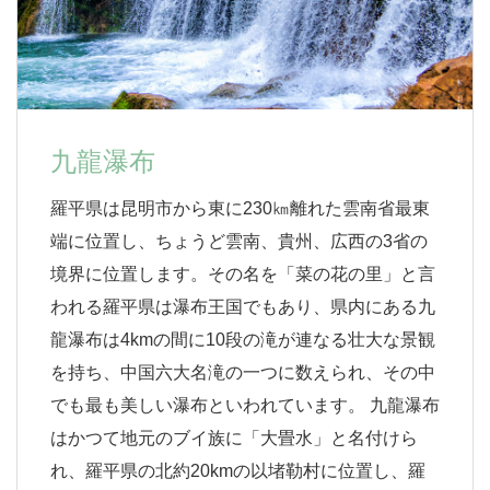
九龍瀑布
羅平県は昆明市から東に230㎞離れた雲南省最東
端に位置し、ちょうど雲南、貴州、広西の3省の
境界に位置します。その名を「菜の花の里」と言
われる羅平県は瀑布王国でもあり、県内にある九
龍瀑布は4kmの間に10段の滝が連なる壮大な景観
を持ち、中国六大名滝の一つに数えられ、その中
でも最も美しい瀑布といわれています。 九龍瀑布
はかつて地元のブイ族に「大畳水」と名付けら
れ、羅平県の北約20kmの以堵勒村に位置し、羅