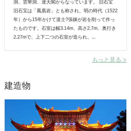
洞、雲華洞、達天閣からなっています。 旧石宝
旧石宝は「鳳凰岩」とも称され、明の時代（1522
年）から15年かけて道士?張錬が岩を削って作っ
たものです。石室は幅3.14m、高さ2.7m、奥行き
2.27mで、上下二つの石室が造られ、...
もっと見る >
建造物