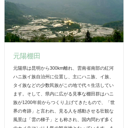
元陽棚田
元陽県は昆明から300km離れ、雲南省南部の紅河
ハニ族イ族自治州に位置し、主にハニ族、イ族、
タイ族などの少数民族がこの地で代々生活してい
ます。そして、県内に広がる見事な棚田群はハニ
族が1200年前からつくり上げてきたもので、「世
界の奇跡」と言われ、見る人を感動させる壮観な
風景は「雲の梯子」とも称され、国内問わず多く