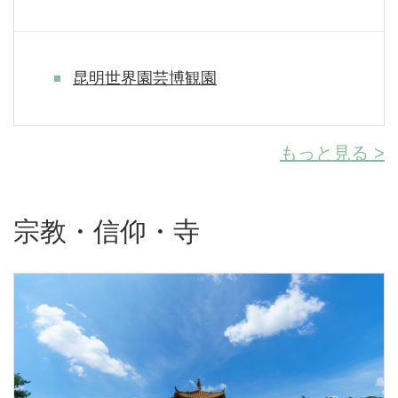
昆明世界園芸博観園
もっと見る >
宗教・信仰・寺