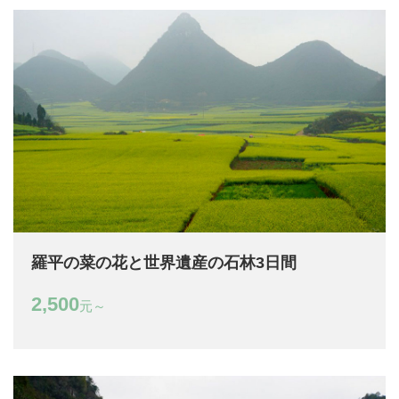
羅平の菜の花と世界遺産の石林3日間
2,500
元～