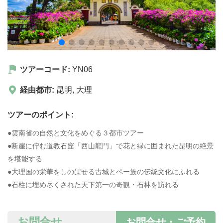
ツアーコード:
YN06
経由都市:
昆明
,
大理
ツアーのポイント:
●雲南省の自然と文化をめぐる３都市ツアー
●断崖に佇む道教石窟「西山龍門」で花と緑に囲まれた昆明の絶景
を堪能する
●大理国の栄華をしのばせる古城とペー族の伝統文化にふれる
●石柱に埋め尽くされた天下第一の奇観・石林を訪れる
お問合せ
お問合せ・ご予約