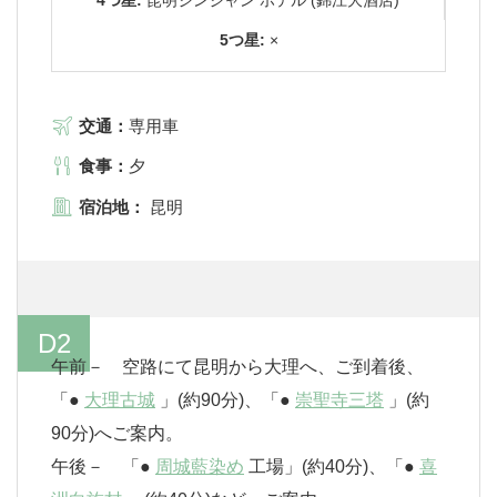
5つ星:
×
交通：
専用車
食事：
夕
宿泊地：
昆明
D2
午前－ 空路にて昆明から大理へ、ご到着後、
「●
大理古城
」(約90分)、「●
崇聖寺三塔
」(約
90分)へご案内。
午後－ 「●
周城藍染め
工場」(約40分)、「●
喜