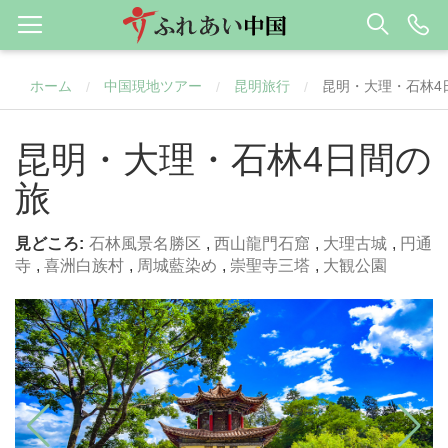
ホーム
中国現地ツアー
昆明旅行
昆明・大理・石林4
/
/
/
昆明・大理・石林4日間の
旅
見どころ:
石林風景名勝区
,
西山龍門石窟
,
大理古城
,
円通
寺
,
喜洲白族村
,
周城藍染め
,
崇聖寺三塔
,
大観公園