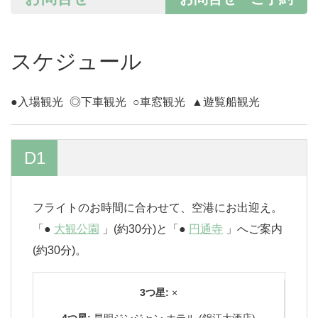
スケジュール
●入場観光
◎下車観光
○車窓観光
▲遊覧船観光
D1
フライトのお時間に合わせて、空港にお出迎え。
「●
大観公園
」(約30分)と「●
円通寺
」へご案内
(約30分)。
3つ星:
×
4つ星:
昆明ジンジャン ホテル (錦江大酒店)