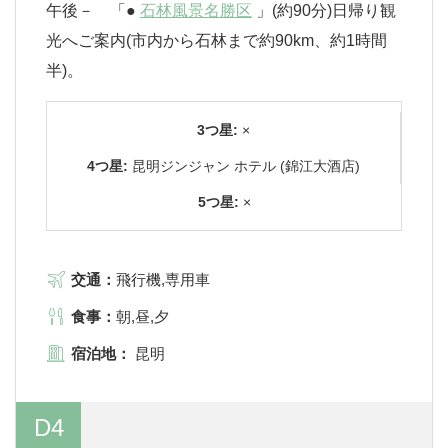
午後－ 「●
石林風景名勝区
」(約90分)日帰り観
光へご案内(市内から石林まで約90km、約1時間
半)。
3つ星:
×
4つ星:
昆明ジンジャン ホテル (錦江大酒店)
5つ星:
×
交通：
飛行機,専用車
食事：
朝,昼,夕
宿泊地：
昆明
D4