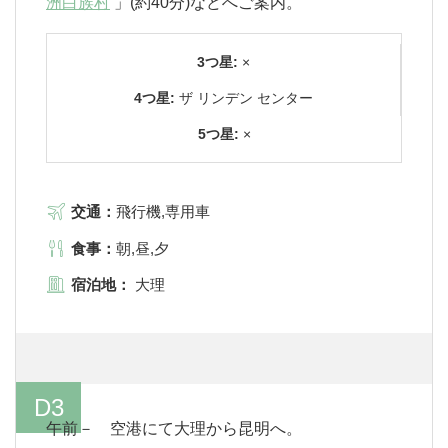
洲白族村
」(約40分)などへご案内。
3つ星:
×
4つ星:
ザ リンデン センター
5つ星:
×
交通：
飛行機,専用車
食事：
朝,昼,夕
宿泊地：
大理
D3
午前－ 空港にて大理から昆明へ。