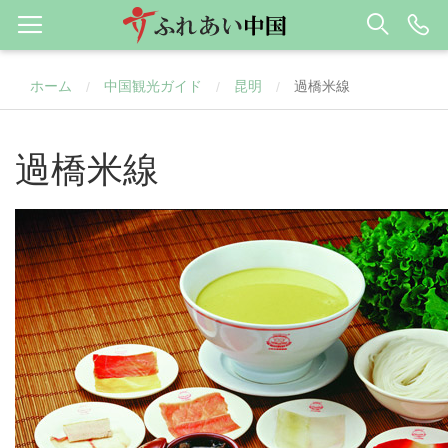
ホーム
中国観光ガイド
昆明
過橋米線
/
/
/
過橋米線