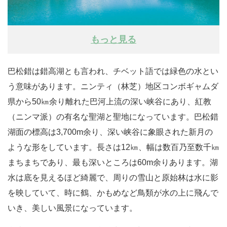
もっと見る
巴松錯は錯高湖とも言われ、チベット語では緑色の水とい
う意味があります。ニンティ（林芝）地区コンボギャムダ
県から50㎞余り離れた巴河上流の深い峡谷にあり、紅教
（ニンマ派）の有名な聖湖と聖地になっています。巴松錯
湖面の標高は3,700m余り、深い峡谷に象眼された新月の
ような形をしています。長さは12㎞、幅は数百乃至数千㎞
まちまちであり、最も深いところは60m余りあります。湖
水は底を見えるほど綺麗で、周りの雪山と原始林は水に影
を映していて、時に鶴、かもめなど鳥類が水の上に飛んで
いき、美しい風景になっています。