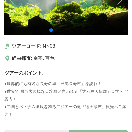
ツアーコード:
NN03
経由都市:
南寧
,
百色
ツアーのポイント:
●世界的にも有名な長寿の里「巴馬長寿村」を訪れ！
●世界で 最も大規模な天坑群と言われる「大石囲天坑群」見学へご
案内！
●中国とベトナム国境を跨るアジア一の滝「徳天瀑布」観光へご案
内！