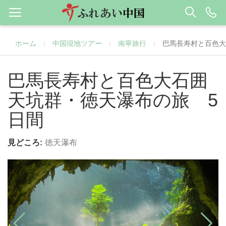
ホーム
中国現地ツアー
南寧旅行
巴馬長寿村と百色大
/
/
/
巴馬長寿村と百色大石囲
天坑群・徳天瀑布の旅 5
日間
見どころ:
徳天瀑布