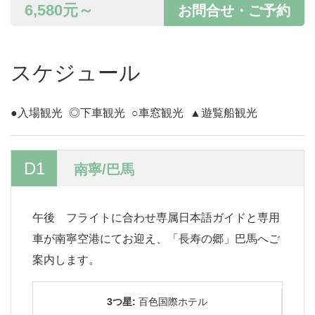
6,580
元～
お問合せ・ご予約
スケジュール
●入場観光
◎下車観光
○車窓観光
▲遊覧船観光
D1
南寧/巴馬
午後 フライトに合わせ専属日本語ガイドと専用
車が南寧空港にてお迎え、「長寿の郷」巴馬へご
案内します。
3つ星:
百色国際ホテル