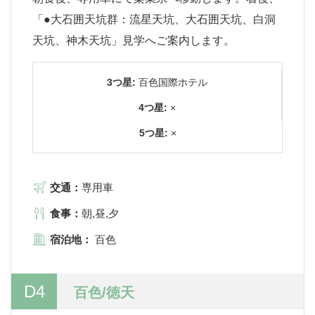
「●大石囲天坑群：流星天坑、大石囲天坑、白洞
天坑、神木天坑」見学へご案内します。
3つ星:
百色国際ホテル
4つ星:
×
5つ星:
×
交通：
専用車
食事：
朝,昼,夕
宿泊地：
百色
D4
百色/徳天