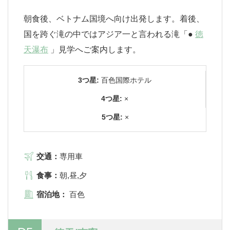
朝食後、ベトナム国境へ向け出発します。着後、
国を跨ぐ滝の中ではアジア一と言われる滝「●
徳
天瀑布
」見学へご案内します。
3つ星:
百色国際ホテル
4つ星:
×
5つ星:
×
交通：
専用車
食事：
朝,昼,夕
宿泊地：
百色