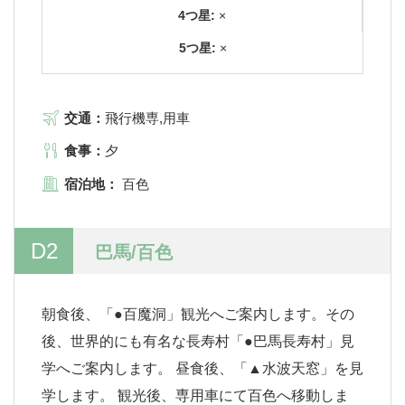
4つ星:
×
5つ星:
×
交通：
飛行機専,用車
食事：
夕
宿泊地：
百色
D2
巴馬/百色
朝食後、「●百魔洞」観光へご案内します。その
後、世界的にも有名な長寿村「●巴馬長寿村」見
学へご案内します。 昼食後、「▲水波天窓」を見
学します。 観光後、専用車にて百色へ移動しま