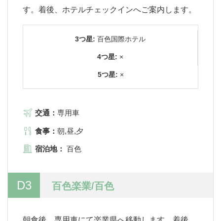
す。着後、ホテルチェックインへご案内します。
3つ星:
百色国際ホテル
4つ星:
×
5つ星:
×
交通：
専用車
食事：
朝,昼,夕
宿泊地：
百色
D3
百色楽業/百色
朝食後、専用車にて楽業県へ移動します。着後、