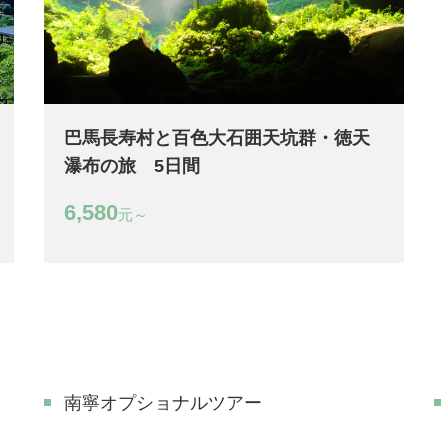
巴馬長寿村と百色大石囲天坑群・徳天
瀑布の旅 5日間
6,580
元～
南寧オプショナルツアー