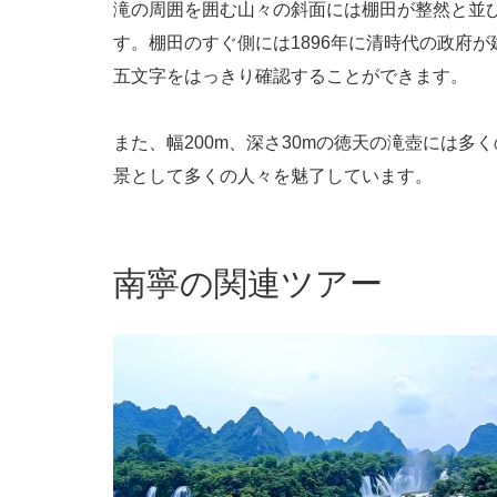
滝の周囲を囲む山々の斜面には棚田が整然と並
す。棚田のすぐ側には1896年に清時代の政府
五文字をはっきり確認することができます。
また、幅200m、深さ30mの徳天の滝壺には
景として多くの人々を魅了しています。
南寧の関連ツアー