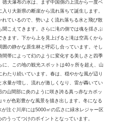
。徳天瀑布の水は、まず中国側の上流から一度ベ
に入り大新県の断崖から流れ落ちて誕生します。
分かれているので、勢いよく流れ落ちる水と飛び散
も聞こえてきます。さらに滝の側では魂を揺さぶ
できます。下から上を見上げると滝は空高くから
周囲の静かな原生林と呼応し合っています。そし
時間帯によって幻のように変化する美しさと四季
らに、この地の観光スポットは40ヶ所を超え、山
mにわたり続いています。春は、穏やかな風が辺り
と水量が増し、流れが激しくなり、雷が轟いてい
囲の山間部に炎のように咲き誇る真っ赤なカポッ
山々が色彩豊かな風景を描き出します。冬になる
が注ぐ川岸には5000㎡の広さに緑水レジャー区
めのうってつけのポイントとなっています。