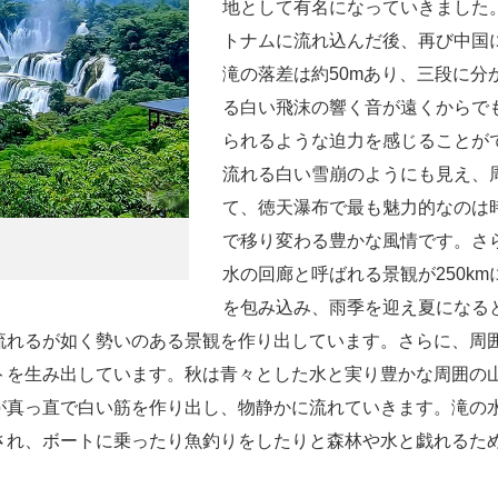
地として有名になっていきました
トナムに流れ込んだ後、再び中国
滝の落差は約50mあり、三段に
る白い飛沫の響く音が遠くからで
られるような迫力を感じることが
流れる白い雪崩のようにも見え、
て、徳天瀑布で最も魅力的なのは
で移り変わる豊かな風情です。さ
水の回廊と呼ばれる景観が250k
を包み込み、雨季を迎え夏になる
流れるが如く勢いのある景観を作り出しています。さらに、周
トを生み出しています。秋は青々とした水と実り豊かな周囲の
真っ直で白い筋を作り出し、物静かに流れていきます。滝の水
され、ボートに乗ったり魚釣りをしたりと森林や水と戯れるた