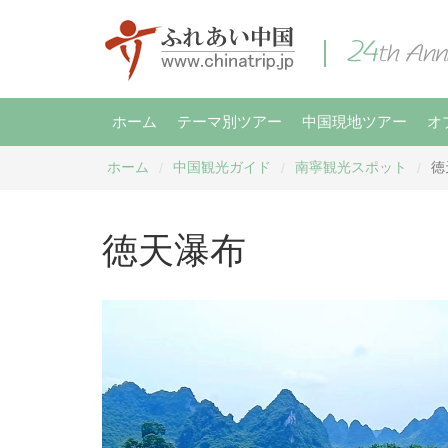
ホーム
テーマ別ツアー
中国現地ツアー
オ
ホーム
中国観光ガイド
南寧観光スポット
徳
/
/
/
徳天瀑布