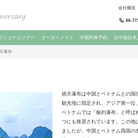
会社概況
86-77
プショナルツアー
オーダーメイド
中国列車予約
在中国日本
天瀑布
徳天瀑布は中国とベトナムとの国
観光地に指定され、アジア第一位
ベトナムでは「板約瀑布」と呼ば
つにも推奨されています。この地
ましたが、中国とベトナム両国の