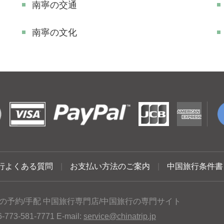
南寧の交通
南寧の文化
行よくある質問
|
お支払い方法のご案内
|
中国旅行条件書
の予約/手配 中国旅行専門店/中国旅行の専門サイト
3-581-7771 E-mail:
service@chinatrip.jp