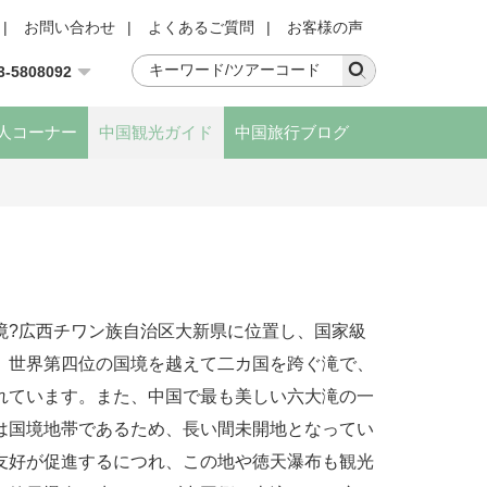
|
お問い合わせ
|
よくあるご質問
|
お客様の声
3-5808092
人コーナー
中国観光ガイド
中国旅行ブログ
境?広西チワン族自治区大新県に位置し、国家級
、世界第四位の国境を越えて二カ国を跨ぐ滝で、
れています。また、中国で最も美しい六大滝の一
は国境地帯であるため、長い間未開地となってい
友好が促進するにつれ、この地や徳天瀑布も観光