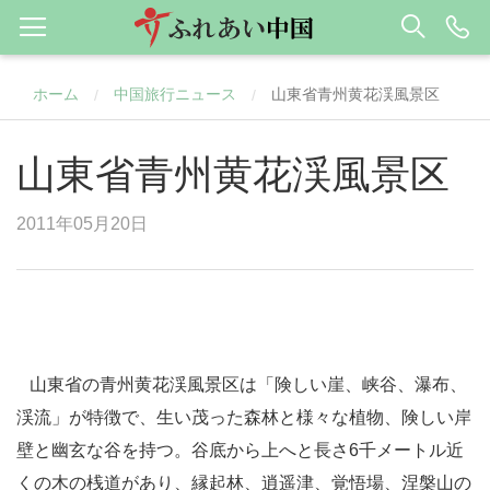
ホーム
中国旅行ニュース
山東省青州黄花渓風景区
/
/
山東省青州黄花渓風景区
2011年05月20日
山東省の青州黄花渓風景区は「険しい崖、峡谷、瀑布、
渓流」が特徴で、生い茂った森林と様々な植物、険しい岸
壁と幽玄な谷を持つ。谷底から上へと長さ6千メートル近
くの木の桟道があり、縁起林、逍遥津、覚悟場、涅槃山の