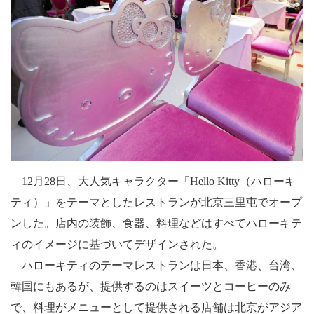
12
月
28
日
、
大人気キャラクター
「
Hello
Kitty
（ハローキ
ティ）
」
をテーマとした
レストランが北京三里屯でオープ
ンした。店内の装飾、食器、料理などはすべて
ハローキテ
ィ
のイメージに基づいてデザインされた。
ハローキティ
のテーマレストランは
日本、香港、台湾、
韓国にもあるが、
提供するのはスイーツとコーヒーのみ
で、料理がメニューとして提供される店舗は北京がアジア