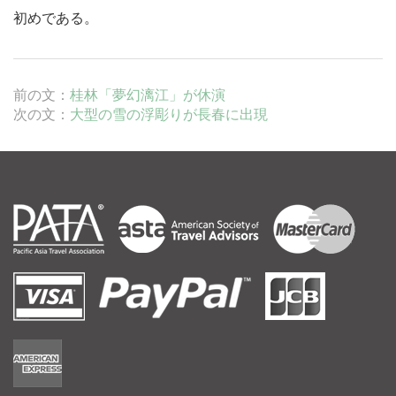
初めである。
前の文：
桂林「夢幻漓江」が休演
次の文：
大型の雪の浮彫りが長春に出現