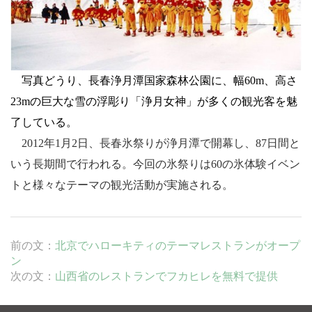
写真どうり、
長春浄月潭国家森林公園に、幅
60m
、高さ
23m
の巨大な
雪の
浮彫り「浄月女神」が多くの観光客を魅
了している。
2012
年
1
月
2
日
、長春氷祭りが浄月潭で開幕し、
87
日間と
いう長期間で行われる。今回の氷祭りは
60
の氷体験イベン
トと様々なテーマの観光活動が実施される。
前の文：
北京でハローキティのテーマレストランがオープ
ン
次の文：
山西省のレストランでフカヒレを無料で提供